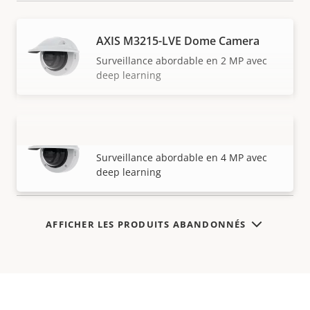
AXIS M3215-LVE Dome Camera
Surveillance abordable en 2 MP avec
deep learning
AXIS M3216-LVE Dome Camera
VOIR PLUS
Surveillance abordable en 4 MP avec
deep learning
AFFICHER LES PRODUITS ABANDONNÉS