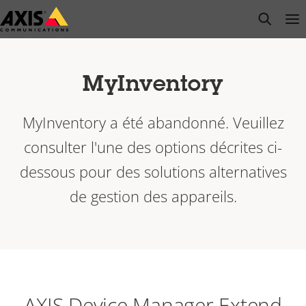
Passer
open s
Op
Clo
au
contenu
principal
MyInventory
MyInventory a été abandonné. Veuillez
consulter l'une des options décrites ci-
dessous pour des solutions alternatives
de gestion des appareils.
AXIS Device Manager Extend