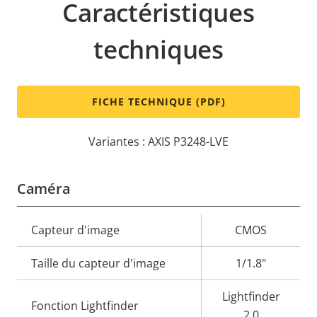
Caractéristiques
techniques
FICHE TECHNIQUE (PDF)
Variantes : AXIS P3248-LVE
Caméra
Description
Capteur d'image
Valeur de
CMOS
de la
la
Taille du capteur d'image
1/1.8"
propriété
propriété
Lightfinder
Fonction Lightfinder
2.0