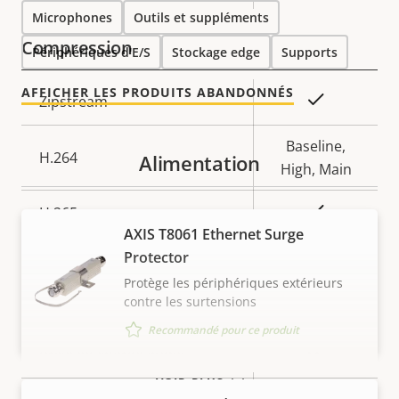
de la
la
Microphones
Outils et suppléments
propriété
propriété
Compression
Périphériques d'E/S
Stockage edge
Supports
AFFICHER LES PRODUITS ABANDONNÉS
Description
Valeur de
Oui
Zipstream
de la
la
propriété
propriété
Baseline,
H.264
Alimentation
High, Main
Oui
H.265
AXIS T8061 Ethernet Surge
AV1
Protector
–
Protège les périphériques extérieurs
Audio
contre les surtensions
Recommandé pour ce produit
Description
Valeur de
Oui
Prise en charge audio
de la
la
VOIR PLUS