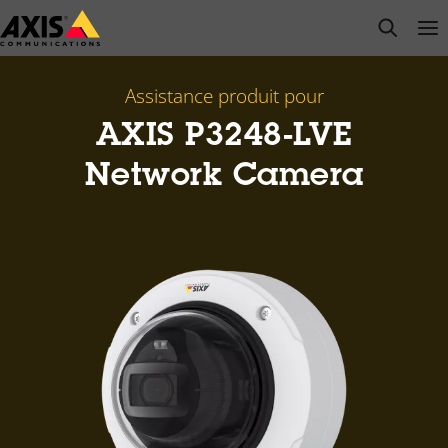
Passer
open s
Op
Clo
au
contenu
principal
Assistance produit pour
AXIS P3248-LVE
Network Camera