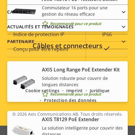
Commutateur 16 ports pour une
Indice de protection contre
CARRIÈRES
gestion du réseau efficace
IK10
le vandalisme
Recommandé pour ce produit
ACTUALITÉS ET TÉMOIGNAGES
Indice de protection IP
IP66
PARTENAIRE
Câbles et connecteurs
Oui
Conçu pour être repeint
Développement durable
PVC free
AXIS Long Range PoE Extender Kit
Social
Solution robuste pour couvrir de
menu
longues distances
Cookie settings
Imprint
Juridique
Recommandé pour ce produit
Protection des données
© 2026
Axis Communications AB. Tous droits réservés.
Legal
AXIS T8129 PoE Extender
La solution intelligente pour couvrir des
menu
distances