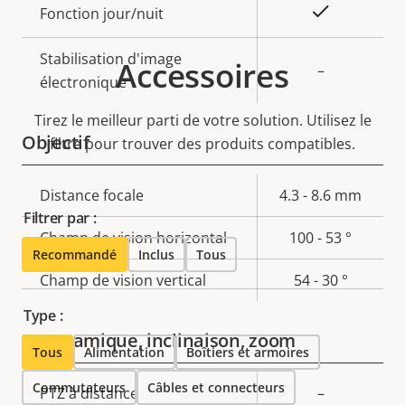
Oui
Fonction jour/nuit
Stabilisation d'image
Accessoires
–
électronique
Tirez le meilleur parti de votre solution. Utilisez le
Objectif
filtre pour trouver des produits compatibles.
Description
Distance focale
Valeur de
4.3 - 8.6 mm
Filtrer par :
de la
la
Champ de vision horizontal
100 - 53 °
propriété
propriété
Recommandé
Inclus
Tous
Champ de vision vertical
54 - 30 °
Type :
Panoramique, inclinaison, zoom
Tous
Alimentation
Boîtiers et armoires
Commutateurs
Câbles et connecteurs
Description
PTZ à distance
Valeur de
–