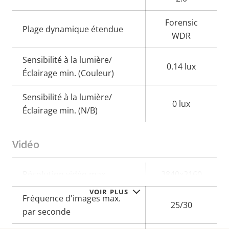
Forensic
Plage dynamique étendue
WDR
Sensibilité à la lumière/
0.14 lux
Éclairage min. (Couleur)
Sensibilité à la lumière/
0 lux
Éclairage min. (N/B)
Vidéo
Description
Résolution vidéo max.
Valeur de
3840x2160
de la
la
VOIR PLUS
Fréquence d'images max.
propriété
propriété
25/30
par seconde