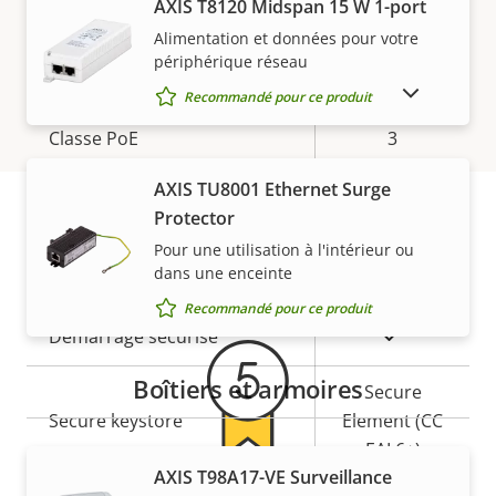
propriété
Microphone intégré
propriété
–
AXIS T8120 Midspan 15 W 1-port
Alimentation et données pour votre
périphérique réseau
Réseau
AFFICHER LES PRODUITS ABANDONNÉS
Recommandé pour ce produit
Description
Classe PoE
Valeur de
3
de la
la
AXIS TU8001 Ethernet Surge
propriété
propriété
Sécurité
Protector
Pour une utilisation à l'intérieur ou
Garantie
dans une enceinte
Description
Valeur de
Oui
SE signé
de la
la
Recommandé pour ce produit
propriété
propriété
Oui
Démarrage sécurisé
Boîtiers et armoires
Secure
Secure keystore
Element (CC
EAL6+)
AXIS T98A17-VE Surveillance