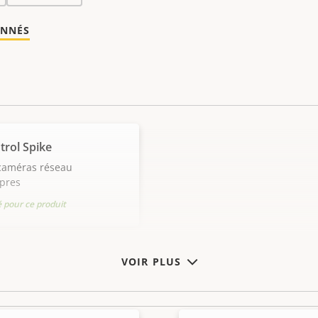
ONNÉS
trol Spike
caméras réseau
opres
pour ce produit
VOIR PLUS