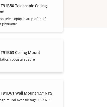
 T91B50 Telescopic Ceiling
nt
ion télescopique au plafond à
n pivotante
 T91B63 Ceiling Mount
llation robuste et sûre
 T91D61 Wall Mount 1.5” NPS
e contrôler les coûts.
ge mural avec filetage 1,5″ NPS