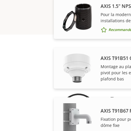
AXIS 1.5" NP
Pour la modern
installations d
Recommandé 
AXIS T91B51 
Montage au pla
pivot pour les
plafond bas
Pour 
AXIS T91B67 
Notre gar
Fixation pour 
dôme fixe