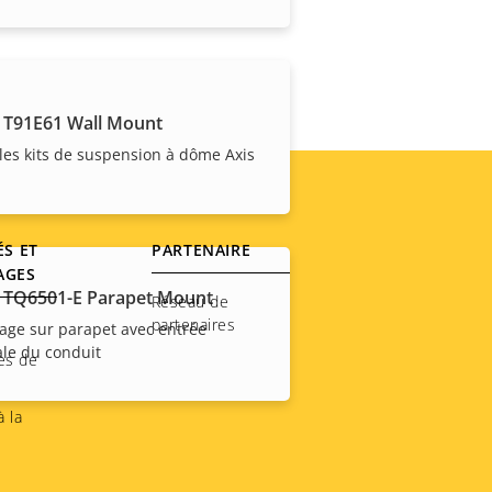
 T91E61 Wall Mount
les kits de suspension à dôme Axis
ÉS ET
PARTENAIRE
AGES
 TQ6501-E Parapet Mount
Réseau de
partenaires
age sur parapet avec entrée
ale du conduit
es de
 la