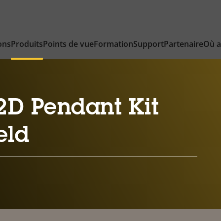
ons
Produits
Points de vue
Formation
Support
Partenaire
Où a
2D Pendant Kit
eld