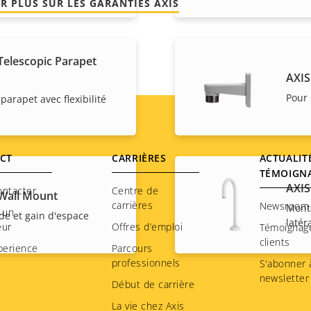
R PLUS SUR LES GARANTIES AXIS
Telescopic Parapet
AXIS
Pour 
 parapet avec flexibilité
CT
CARRIÈRES
ACTUALIT
TÉMOIGN
AXIS
ontacter
Centre de
Wall Mount
carrières
Newsroom
Mont
 un
de et gain d'espace
latér
eur
Offres d’emploi
Témoignag
clients
perience
Parcours
professionnels
S'abonner à
newsletter
Début de carrière
La vie chez Axis