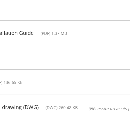
allation Guide
(PDF) 1.37 MB
F) 136.65 KB
D drawing (DWG)
(DWG) 260.48 KB
(Nécessite un accès p