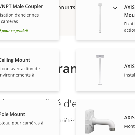
S/NPT Male Coupler
AXIS
AFFICHER LES PRODUITS ABANDONNÉS
Mou
isation d’anciennes
e caméras
Fixat
actio
pour ce produit
Ceiling Mount
Garantie
AXIS
fond avec action de
 environnements à
Insta
la tranquillité d'esprit
Pole Mount
AXIS
antie de 3 ans offre la propriété sans problème et permet d
poteau pour caméras à
Monta