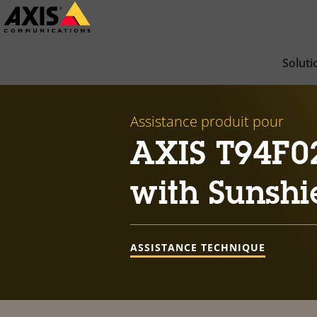
Passer
au
contenu
Soluti
principal
Assistance produit pour
AXIS T94F0
with Sunshi
ASSISTANCE TECHNIQUE