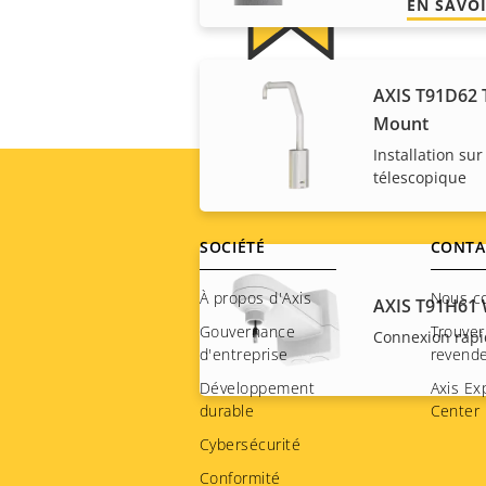
EN SAVOI
AXIS T91D62 
Mount
Installation sur
télescopique
Footer
SOCIÉTÉ
CONTA
menu
À propos d'Axis
Nous c
AXIS T91H61 
Gouvernance
Trouver
Connexion rapi
d'entreprise
revend
Développement
Axis Ex
durable
Center
Cybersécurité
Conformité