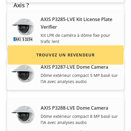
Axis ?
Trouvez des revendeurs, des intégrateurs
AXIS P3285-LVE Kit License Plate
système et des installateurs de produits et de
Verifier
systèmes Axis.
Kit LPR de caméra à dôme fixe pour
trafic lent
TROUVEZ UN REVENDEUR
AXIS P3287-LVE Dome Camera
Dôme extérieur compact 5 MP basé sur
l’IA avec analyses audio
AXIS P3288-LVE Dome Camera
Dôme extérieur compact 8 MP basé sur
l’IA avec analyses audio
Vous voulez vendre des produits