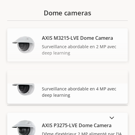
Dome cameras
AXIS M3215-LVE Dome Camera
Surveillance abordable en 2 MP avec
deep learning
AXIS M3216-LVE Dome Camera
VOIR PLUS
Surveillance abordable en 4 MP avec
deep learning
AFFICHER LES PRODUITS ABANDONNÉS
AXIS P3275-LVE Dome Camera
Dôme d’extérieur 2 MP alimenté par l’IA