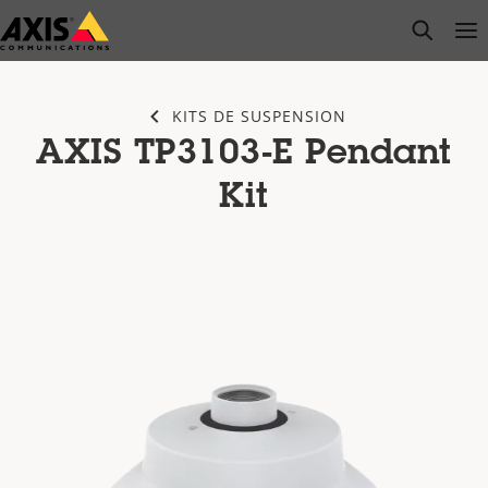
Passer
open s
Op
Clo
au
contenu
principal
KITS DE SUSPENSION
AXIS TP3103-E Pendant
Kit