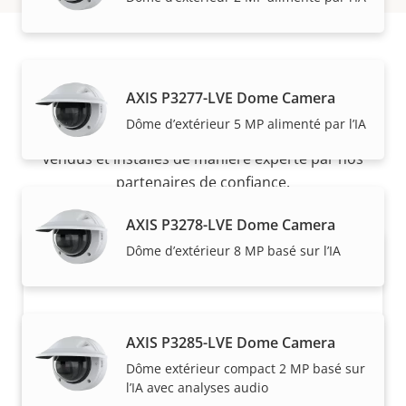
Acheter
AXIS P3277-LVE Dome Camera
Dôme d’extérieur 5 MP alimenté par l’IA
Les solutions Axis et les produits individuels sont
vendus et installés de manière experte par nos
partenaires de confiance.
AXIS P3278-LVE Dome Camera
Dôme d’extérieur 8 MP basé sur l’IA
AXIS P3285-LVE Dome Camera
Dôme extérieur compact 2 MP basé sur
l’IA avec analyses audio
Vous voulez acheter des produits