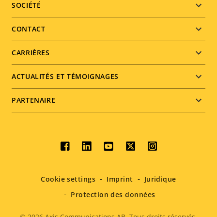
Footer
SOCIÉTÉ
menu
CONTACT
CARRIÈRES
ACTUALITÉS ET TÉMOIGNAGES
PARTENAIRE
Social
menu
Cookie settings
Imprint
Juridique
Protection des données
© 2026
Axis Communications AB. Tous droits réservés.