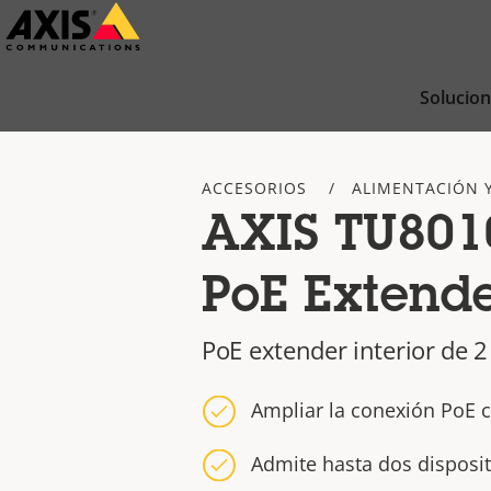
Saltar
al
contenido
Solucio
principal
ACCESORIOS
ALIMENTACIÓN 
AXIS TU8010
PoE Extend
PoE extender interior de 2
Ampliar la conexión PoE 
Admite hasta dos disposi