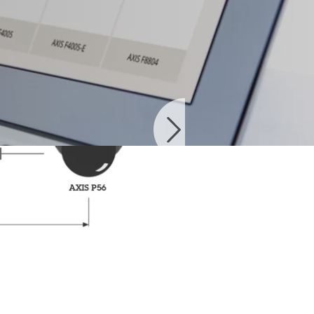
s
uctos compatibles.