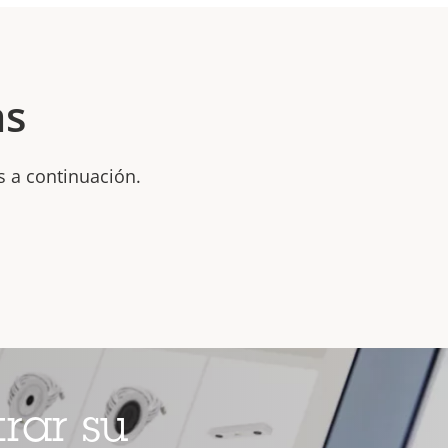
as
s a continuación.
rar su