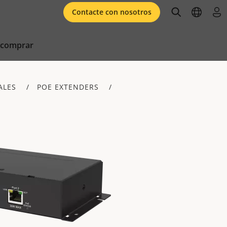
open searc
open l
ini
Contacte con nosotros
 comprar
ALES
POE EXTENDERS