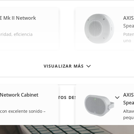
E Mk II Network
AXIS
Spea
ridad, eficiencia
Poten
uno
VISUALIZAR MÁS
 Network Cabinet
AXIS
MOSTRAR PRODUCTOS DESCATALOGADOS
Spea
e con excelente sonido –
Altav
pequ