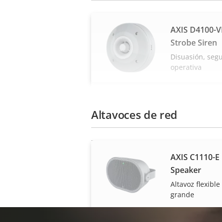
AXIS D4100-V
Strobe Siren
Disuasión, segu
operativa
Altavoces de red
AXIS C1110-E
Speaker
Altavoz flexibl
grande