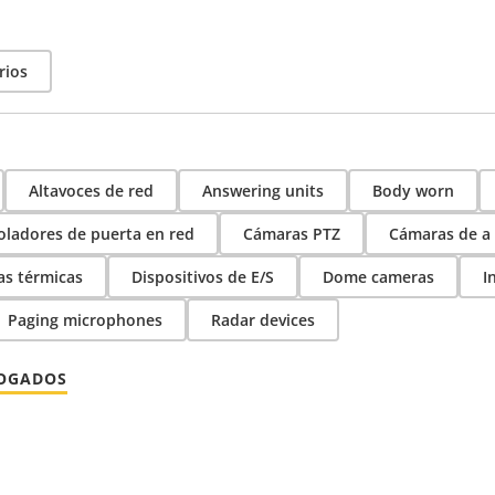
rios
Altavoces de red
Answering units
Body worn
oladores de puerta en red
Cámaras PTZ
Cámaras de a
s térmicas
Dispositivos de E/S
Dome cameras
I
Paging microphones
Radar devices
LOGADOS