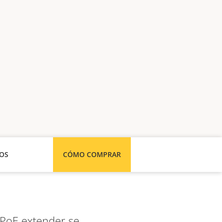
SOS
CÓMO COMPRAR
e PoE extender se