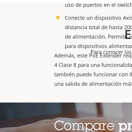
uso de puertos en el switc
Conecte un dispositivo Axi
distancia total de hasta 2
E
de alimentación. Permite in
para dispositivos alimenta
Para conocer las
Además,
este PoE Extender req
4 Clase 8 para una funcionalid
también puede funcionar con IE
una salida de alimentación más
Compare
p