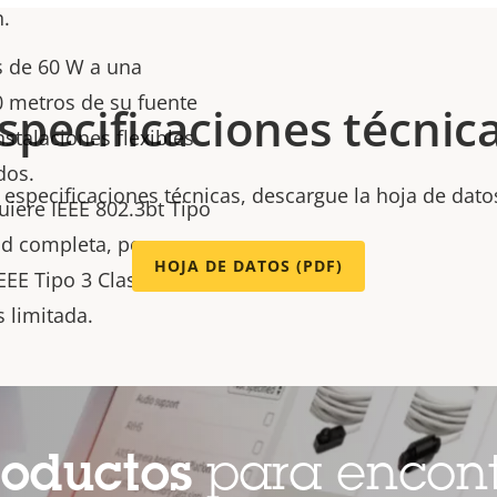
h.
s de 60 W a una
00 metros de su fuente
specificaciones técnic
stalaciones flexibles
dos.
 especificaciones técnicas, descargue la hoja de dato
uiere IEEE 802.3bt Tipo
ad completa, pero
HOJA DE DATOS (PDF)
EE Tipo 3 Clase 6 con
 limitada.
roductos
para encont