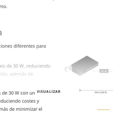
smo.
a
ciones diferentes para
xis de 30 W, reduciendo
ción, además de
s en el switch.
VISUALIZAR MÁS
s de 30 W con un
reduciendo costes y
emás de minimizar el