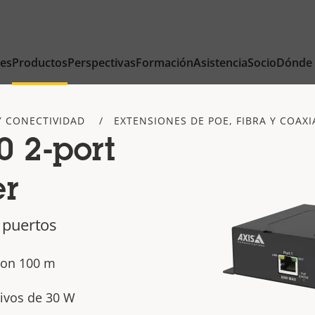
nes
Productos
Perspectivas
Formación
Asistencia
Socio
Dónde
Y CONECTIVIDAD
EXTENSIONES DE POE, FIBRA Y COAXI
 2-port
er
 puertos
con 100 m
tivos de 30 W