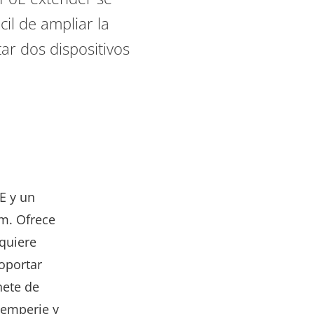
il de ampliar la
ar dos dispositivos
E y un
 m. Ofrece
equiere
oportar
nete de
ntemperie y