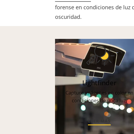
forense en condiciones de luz di
oscuridad.
Lightfinder
Capture imágenes en color en
condiciones de poca luz.
LEER MÁS