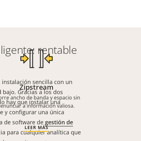
ligente: rentable
 instalación sencilla con un
Zipstream
 bajo. Gracias a los dos
orre ancho de banda y espacio sin
lo hay que instalar una
renunciar a información valiosa.
e y configurar una única
ia de software de
gestión de
LEER MÁS
ia para cualquier analítica que