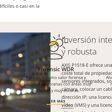
fíciles o casi en la
Inversión inte
y robusta
AXIS P1518-E ofrece una
Forensic WDR
coste total de propiedad
Para un máximo valor forense y
Ah
sensores integrados, so
usabilidad en escenas con áreas muy
cámara, colocar un cabl
brillantes y muy oscuras.
dirección IP; una licenc
LEER MÁS
vídeo
(VMS) y una licenc