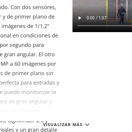
todo. Con dos sensores,
r y de primer plano de
 imágenes de 1/1,2"
ional en condiciones de
 por segundo para
 gran angular. El otro
2 MP a 60 imágenes por
 de primer plano sin
perfecta para entradas y
e puede monitorizar la
sta de gran angular y
ano de cualquier
, Lightfinder 2.0 y
VISUALIZAR MÁS
eales y un gran detalle