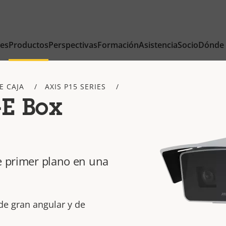
nes
Productos
Perspectivas
Formación
Asistencia
Socio
Dónde
E CAJA
AXIS P15 SERIES
-E Box
de primer plano en una
de gran angular y de