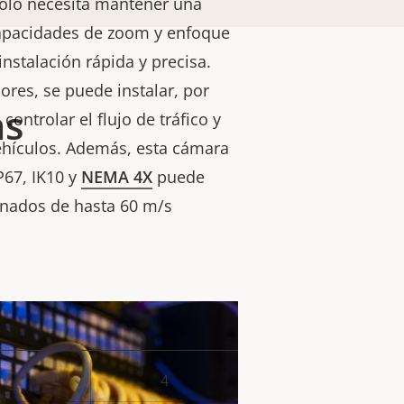
 solo necesita mantener una
capacidades de zoom y enfoque
nstalación rápida y precisa.
iores, se puede instalar, por
as
controlar el flujo de tráfico y
vehículos. Además, esta cámara
IP67, IK10 y
NEMA 4X
puede
anados de hasta 60 m/s
4
or de