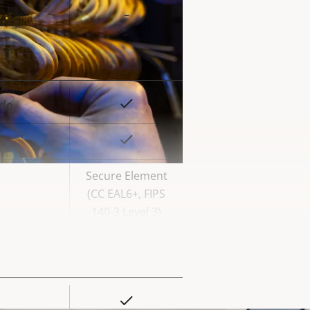
la
–
iedad
Sí
ado
or de
la
Sí
iedad
Secure Element
(CC EAL6+, FIPS
140-3 Level 3)
Sí
or de