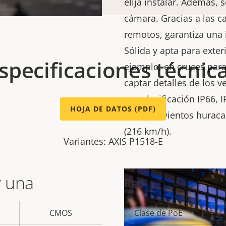
elija instalar. Además,
cámara. Gracias a las 
remotos, garantiza una i
Sólida y apta para exter
specificaciones técnic
ejemplo, en cruces para 
captar detalles de los 
con clasificación IP66, 
HOJA DE DATOS (PDF)
soportar vientos hurac
(216 km/h).
Variantes: AXIS P1518-E
y una
Red
CMOS
Clase de PoE
Descripción
Val