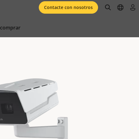
open searc
open l
ini
Contacte con nosotros
 comprar