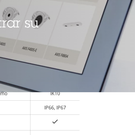
la
Sí
iedad
rar su
–
ranura
Sí
a)
namiento
-40 to 60 °C
Sí
r
ismo
IK10
IP66, IP67
Sí