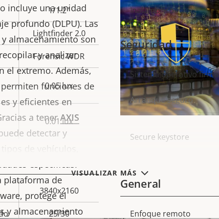
de
to incluye una unidad
1/1.2"
Inalámbrico
propiedad
prop
je profundo (DLPU). Las
Lightfinder 2.0
 y almacenamiento son
Seguridad
recopilar y analizar
Forensic WDR
en el extremo. Además,
Descripción
Sistema operativo firm
Val
permiten funciones de
0.05 lux
de
Arranque seguro
es y eficientes en
propiedad
prop
Gracias a tener
AXIS
0.01 lux
puede detectar y
Secure keystore
 tipos de vehículos,
idades específicas.
VISUALIZAR MÁS
a plataforma de
General
3840x2160
are, protege el
nes y almacenamiento
do
25/30
Descripción
Enfoque remoto
Val