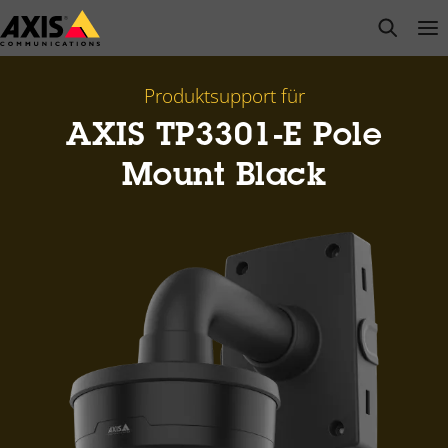
Zum
open s
Op
Clo
Hauptinhalt
springen
Produktsupport für
AXIS TP3301-E Pole
Mount Black