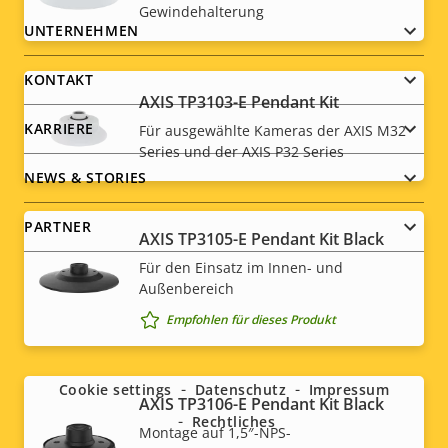
Gewindehalterung
Footer
UNTERNEHMEN
menu
KONTAKT
AXIS TP3103-E Pendant Kit
KARRIERE
Für ausgewählte Kameras der AXIS M32
Series und der AXIS P32 Series
NEWS & STORIES
PARTNER
AXIS TP3105-E Pendant Kit Black
Für den Einsatz im Innen- und
Außenbereich
Empfohlen für dieses Produkt
Social
menu
Cookie settings
Datenschutz
Impressum
AXIS TP3106-E Pendant Kit Black
Rechtliches
Montage auf 1,5″-NPS-