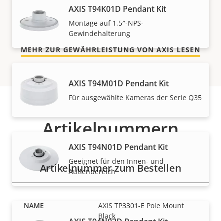
AXIS T94K01D Pendant Kit
störungsfreien Betrieb und Kontrolle über Ihre
Kosten.
Montage auf 1,5″-NPS-
Gewindehalterung
MEHR ZUR GEWÄHRLEISTUNG VON AXIS LESEN
AXIS T94M01D Pendant Kit
Für ausgewählte Kameras der Serie Q35
Artikelnummern
AXIS T94N01D Pendant Kit
Geeignet für den Innen- und
Artikelnummer zum Bestellen
Außenbereich
AXIS TP3301-E Pole Mount
Black