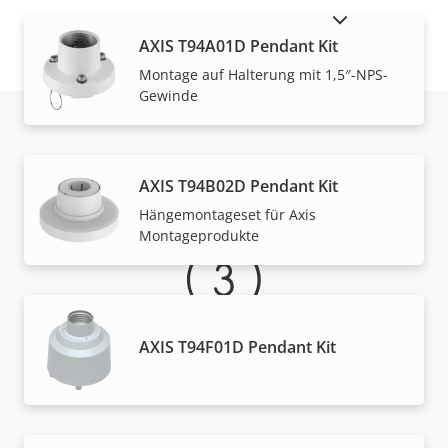
AUSLAUFPRODUKTE ANZEIGEN
AXIS T94A01D Pendant Kit
Montage auf Halterung mit 1,5″-NPS-
Gewinde
Gewährleistung
AXIS T94B02D Pendant Kit
Hängemontageset für Axis
Montageprodukte
AXIS T94F01D Pendant Kit
Für ein sicheres Gefühl
Unsere 3-jährige Gewährleistung bietet