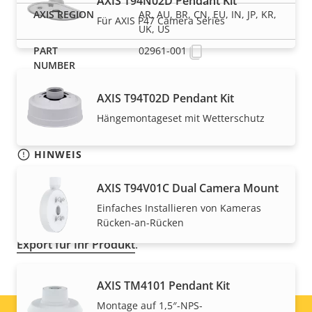
AXIS T94N02D Pendant Kit
AR, AU, BR, CN, EU, IN, JP, KR,
Für AXIS P47 Camera Series
UK, US
02961-001
AXIS T94T02D Pendant Kit
Hängemontageset mit Wetterschutz
HINWEIS
Axis Produkte unterliegen möglicherweise den
AXIS T94V01C Dual Camera Mount
Exportkontrollbestimmungen der USA und der EU
Einfaches Installieren von Kameras
sowie anderer nationaler Exportkontrollgesetze.
Rücken-an-Rücken
Finden Sie hier
Compliance-Informationen zum
Export für Ihr Produkt
.
AXIS TM4101 Pendant Kit
Montage auf 1,5″-NPS-