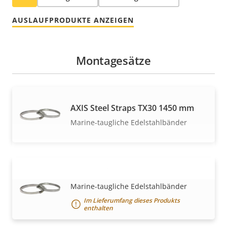
AUSLAUFPRODUKTE ANZEIGEN
Montagesätze
AXIS Steel Straps TX30 1450 mm
Marine-taugliche Edelstahlbänder
AXIS Steel Straps TX30 570 mm
MEHR ANZEIGEN
Marine-taugliche Edelstahlbänder
Im Lieferumfang dieses Produkts
enthalten