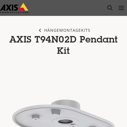
Zum
open s
Op
Clo
Hauptinhalt
springen
HÄNGEMONTAGEKITS
AXIS T94N02D Pendant
Kit