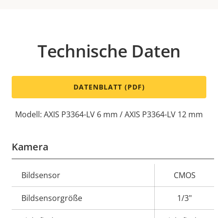
Technische Daten
DATENBLATT (PDF)
Modell: AXIS P3364-LV 6 mm / AXIS P3364-LV 12 mm
Kamera
Eigentumsbeschreibung
Bildsensor
Eigentumswert
CMOS
Bildsensorgröße
1/3"