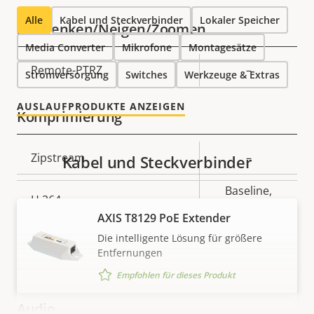
Alle
Kabel und Steckverbinder
Lokaler Speicher
Schwenken/Neigen/Zoomen
Media Converter
Mikrofone
Montagesätze
Eigentumsbeschreibung
Remote-PTRZ
Eigentumswert
–
Stromversorgung
Switches
Werkzeuge & Extras
AUSLAUFPRODUKTE ANZEIGEN
Komprimierung
Eigentumsbeschreibung
Zipstream
Eigentumswert
–
Kabel und Steckverbinder
Baseline,
H.264
Main
AXIS T8129 PoE Extender
Die intelligente Lösung für größere
H.265
–
Entfernungen
AV1
–
Empfohlen für dieses Produkt
Audio