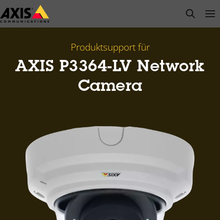
Zum
open s
Op
Clo
Hauptinhalt
springen
Produktsupport für
AXIS P3364-LV Network
Camera