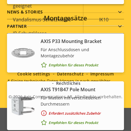
–
geeignet
NEWS & STORIES
Montagesätze
Vandalismus-Schutzklasse
IK10
PARTNER
IP-Schutzklasse
-
AXIS P33 Mounting Bracket
Ja
Nachlackierungsgeeignet
Für Anschlussdosen und
Social
Montagezubehör
Nachhaltigkeit
-
Empfohlen für dieses Produkt
menu
Cookie settings
Datenschutz
Impressum
* Einige technische Daten können je nach gewählter
Rechtliches
Hardwareoption variieren.
AXIS T91B47 Pole Mount
© 2026
Axis Communications AB. Alle Rechte vorbehalten.
Für Masten mit verschiedenen
Legal
Durchmessern
menu
Erfordert zusätzliches Zubehör
Empfohlen für dieses Produkt