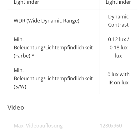
Lightfinder
Lightfinder
Dynamic
WDR (Wide Dynamic Range)
Contrast
Min.
0.12 lux /
Beleuchtung/Lichtempfindlichkeit
0.18 lux
(Farbe) *
lux
Min.
0 lux with
Beleuchtung/Lichtempfindlichkeit
IR on lux
(S/W)
Video
Eigentumsbeschreibung
Max. Videoauflösung
Eigentumswert
1280x960