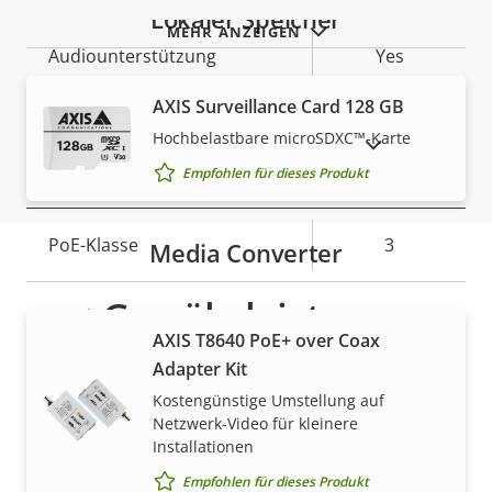
Lokaler Speicher
MEHR ANZEIGEN
Eigentumsbeschreibung
Audiounterstützung
Eigentumswert
Yes
AXIS Surveillance Card 128 GB
Integriertes Mikrofon
Yes
Hochbelastbare microSDXC™-Karte
AUSLAUFPRODUKTE ANZEIGEN
Empfohlen für dieses Produkt
Netzwerk
Eigentumsbeschreibung
PoE-Klasse
Eigentumswert
3
Media Converter
Gewährleistung
Security
AXIS T8640 PoE+ over Coax
Adapter Kit
Eigentumsbeschreibung
Signiertes OS
Eigentumswert
–
Kostengünstige Umstellung auf
Netzwerk-Video für kleinere
Secure Boot
–
Installationen
Empfohlen für dieses Produkt
Secure keystore
-