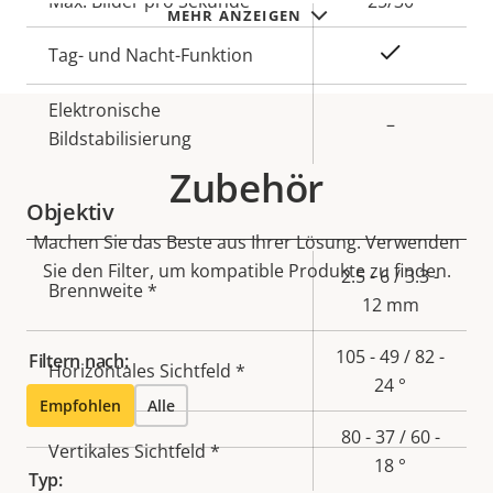
Max. Bilder pro Sekunde
25/30
MEHR ANZEIGEN
Ja
Tag- und Nacht-Funktion
Elektronische
–
Bildstabilisierung
Zubehör
Objektiv
Machen Sie das Beste aus Ihrer Lösung. Verwenden
Sie den Filter, um kompatible Produkte zu finden.
Eigentumsbeschreibung
Eigentumswert
2.5 - 6 / 3.3 -
Brennweite *
12 mm
105 - 49 / 82 -
Filtern nach:
Horizontales Sichtfeld *
24 °
Empfohlen
Alle
80 - 37 / 60 -
Vertikales Sichtfeld *
18 °
Typ: