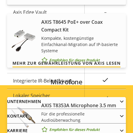
Axis Edge Vault
–
Für ein sicheres Gefühl
AXIS T8645 PoE+ over Coax
Compact Kit
Allgemein
Unsere 3-jährige Gewährleistung bietet
Kompakte, kostengünstige
störungsfreien Betrieb und Kontrolle über Ihre
Einfachkanal-Migration auf IP-basierte
Kosten.
Eigentumsbeschreibung
Eigentumswert
Ja
Remote-Fokus
Systeme
Empfohlen für dieses Produkt
MEHR ZUR GEWÄHRLEISTUNG VON AXIS LESEN
Ja
Remote-Zoom
Ja
Mikrofone
Integrierte IR-Beleuchtung
Lokaler Speicher
Ja
Footer
UNTERNEHMEN
(Speicherkarteneinschub)
AXIS T8353A Microphone 3.5 mm
menu
Für die professionelle
KONTAKT
Betriebstemperatur
0 to 50 °C
Audioüberwachung
Empfohlen für dieses Produkt
KARRIERE
Für den Außenbereich