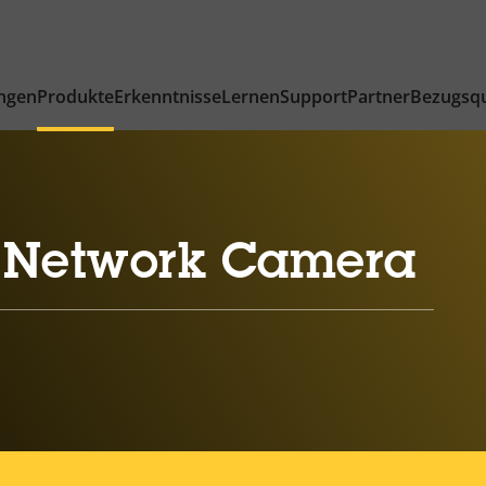
ngen
Produkte
Erkenntnisse
Lernen
Support
Partner
Bezugsqu
 Network Camera