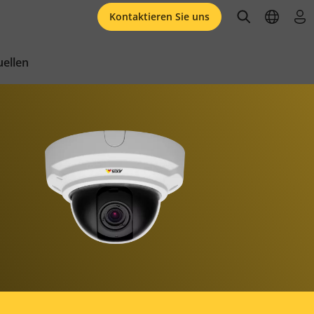
open searc
open l
an
Kontaktieren Sie uns
ellen