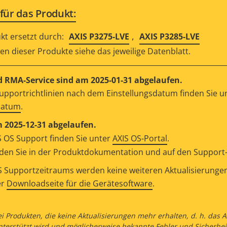
für das Produkt:
,
kt ersetzt durch:
AXIS P3275-LVE
AXIS P3285-LVE
n dieser Produkte siehe das jeweilige Datenblatt.
 RMA-Service sind am 2025-01-31 abgelaufen.
upportrichtlinien nach dem Einstellungsdatum finden Sie u
datum
.
m 2025-12-31 abgelaufen.
 OS Support finden Sie unter
AXIS OS-Portal
.
en Sie in der Produktdokumentation und auf den Support-S
 Supportzeitraums werden keine weiteren Aktualisierungen v
er
Downloadseite für die Gerätesoftware
.
ei Produkten, die keine Aktualisierungen mehr erhalten, d. h. das
nterstützt wird und möglicherweise bekannte Fehler und Sicherhei