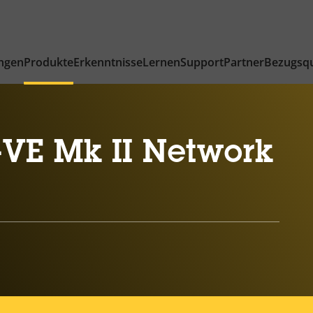
ngen
Produkte
Erkenntnisse
Lernen
Support
Partner
Bezugsqu
-VE Mk II Network