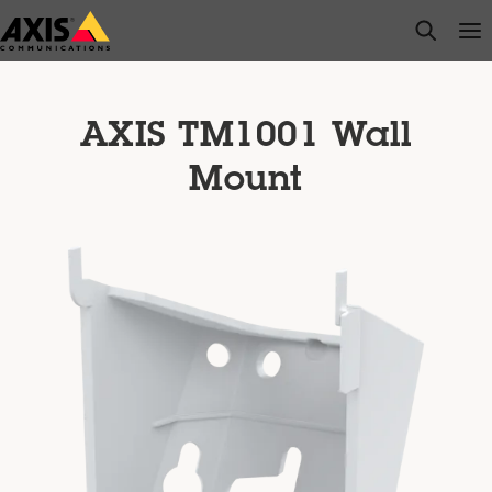
Zum
open s
Op
Clo
Hauptinhalt
springen
AXIS TM1001 Wall
Mount