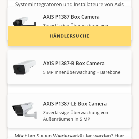
Systemintegratoren und Installateure von Axis
Produkten und Systemen.
AXIS P1387 Box Camera
Zuverlässige Überwachung von
Innenräumen in 5 MP
HÄNDLERSUCHE
AXIS P1387-B Box Camera
5 MP Innenüberwachung – Barebone
AXIS P1387-LE Box Camera
Zuverlässige Überwachung von
Möchten Sie Axis Produkte
Außenräumen in 5 MP
verkaufen?
Möchten Sie ein Wiederverkäufer werden? Hier