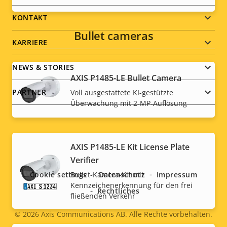
menu
KONTAKT
Bullet cameras
KARRIERE
NEWS & STORIES
AXIS P1485-LE Bullet Camera
PARTNER
Voll ausgestattete KI-gestützte
Überwachung mit 2-MP-Auflösung
Social
AXIS P1485-LE Kit License Plate
Verifier
menu
Cookie settings
Bullet-Kamera-Kit mit
Datenschutz
Impressum
Kennzeichenerkennung für den frei
Rechtliches
fließenden Verkehr
© 2026
Axis Communications AB. Alle Rechte vorbehalten.
Legal