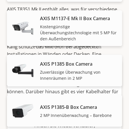
AXIS T8351 Mk II enthält alles, was für verschiedene,
Vertrieb
flexible Installationen erforderlich ist. Eine
AXIS M1137-E Mk II Box Camera
Abdeckung
aus Kunststoff schützt das Mikrofon.
Kostengünstige
Lösungen von Axis und individuelle Produkte werden
Und es kann
neu lackiert
werden, damit sich das
Überwachungstechnologie mit 5 MP für
von unseren vertrauenswürdigen Partnern verkauft
Mikrofon in verschiedene Umgebungen einfügt.
Ein
den Außenbereich
und fachmännisch installiert.
Käfig schützt das Mikrofon bei abgedeckten
Installationen in Wänden oder Decken. Eine
Montageschablone gewährleistet eine präzise und
AXIS P1385 Box Camera
problemlose Installation. Und wenn Sie nicht in die
Zuverlässige Überwachung von
Oberfläche bohren möchten, gibt es auch einen
Innenräumen in 2 MP
Aufkleber, den Sie auf die Montagefläche kleben
können. Darüber hinaus gibt es vier Kabelhalter für
ein einfaches Kabelmanagement.
AXIS P1385-B Box Camera
Möchten Sie Axis Produkte kaufen?
2 MP Innenüberwachung – Barebone
Finden Sie Wiederverkäufer,