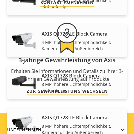
4 MP, höhere Lichtempfindlichkeit,
KONTAKT AUFNEHMEN
einbaufertig
AXIS Q1726-LE Block Camera
4 MP, höhere Lichtempfindlichkeit,
Kamera für den Außenbereich
3-jährige Gewährleistung von Axis
Erhalten Sie Informationen und Details zu Ihrer 3-
AXIS Q1728 Block Camera
jährigen Gewährleistung auf Produkte.
8 MP, höhere Lichtempfindlichkeit,
einbaufertig
ZUR GEWÄHRLEISTUNG WECHSELN
AXIS Q1728-LE Block Camera
8 MP, höhere Lichtempfindlichkeit,
Footer
UNTERNEHMEN
Kamera für den Außenbereich