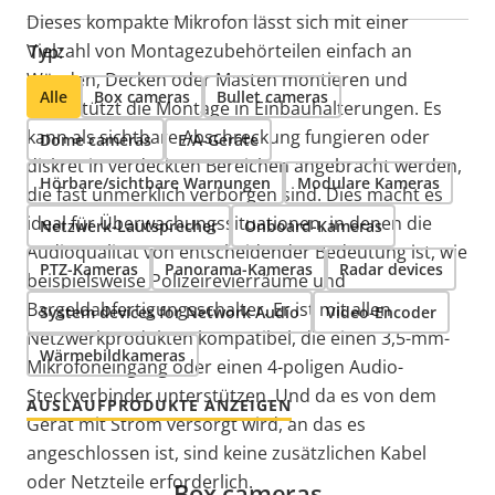
Dieses kompakte Mikrofon lässt sich mit einer
Vielzahl von Montagezubehörteilen einfach an
Typ:
Wänden, Decken oder Masten montieren und
Alle
Box cameras
Bullet cameras
unterstützt die Montage in Einbauhalterungen. Es
kann als sichtbare Abschreckung fungieren oder
Dome cameras
E/A-Geräte
diskret in verdeckten Bereichen angebracht werden,
Hörbare/sichtbare Warnungen
Modulare Kameras
die fast unmerklich verborgen sind. Dies macht es
ideal für Überwachungssituationen, in denen die
Netzwerk-Lautsprecher
Onboard-Kameras
Audioqualität von entscheidender Bedeutung ist, wie
PTZ-Kameras
Panorama-Kameras
Radar devices
beispielsweise Polizeirevierräume und
Bargeldabfertigungsschalter. Er ist mit allen
System devices for Network Audio
Video-Encoder
Netzwerkprodukten
kompatibel, die einen 3,5-mm-
Wärmebildkameras
Mikrofoneingang oder einen 4-poligen Audio-
Steckverbinder unterstützen. Und da es von dem
AUSLAUFPRODUKTE ANZEIGEN
Gerät
mit Strom versorgt wird, an das
es
angeschlossen
ist, sind
keine zusätzlichen Kabel
oder Netzteile erforderlich.
Box cameras