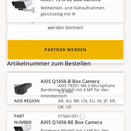
Systemintegrator oder Installateur? Unsere
Weitwinkel- und Nahaufnahmen
Partner sind in fast allen Ländern der Welt
gleichzeitig mit IR
ansässig. Erfahren Sie, wie Sie einer von ihnen
werden können!
AXIS Q1656 Box Camera
PARTNER WERDEN
Außergewöhnliche Leistung mit 4 MP
Artikelnummer zum Bestellen
AXIS Q1656-B Box Camera
AXIS T8351 Mk II Microphone
Barebone-Modell mit 4 MP für den
3.5 mm
Innenbereich
AR, AU, BR, CN, EU, IN, JP, KR,
UK, US
01560-001
AXIS Q1656-BE Box Camera
Barebone-Modell mit 4 MP für den