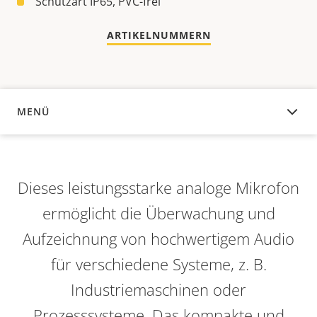
Schutzart IP65, PVC-frei
ARTIKELNUMMERN
MENÜ
ÜBERSICHT
Dieses leistungsstarke analoge Mikrofon
ermöglicht die Überwachung und
Aufzeichnung von hochwertigem Audio
für verschiedene Systeme, z. B.
Industriemaschinen
oder
Prozesssysteme. Das kompakte und