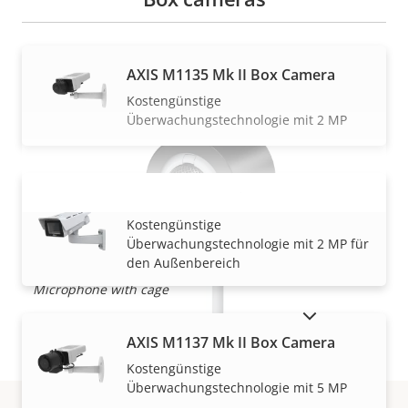
AXIS M1135 Mk II Box Camera
Kostengünstige
Überwachungstechnologie mit 2 MP
AXIS M1135-E Mk II Box Camera
MEHR ANZEIGEN
Kostengünstige
Überwachungstechnologie mit 2 MP für
den Außenbereich
Microphone with cage
M
AUSLAUFPRODUKTE ANZEIGEN
Alles ist im Lieferumfang
AXIS M1137 Mk II Box Camera
Kostengünstige
enthalten
Überwachungstechnologie mit 5 MP