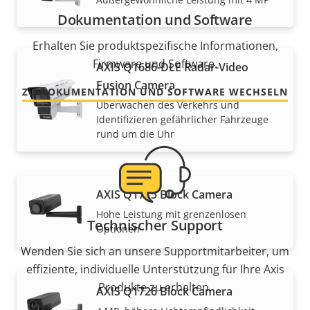
Dokumentation und Software
Erhalten Sie produktspezifische Informationen,
Firmware und Software.
AXIS Q1686-DLE Radar-Video
Fusion Camera
ZU DOKUMENTATION UND SOFTWARE WECHSELN
Überwachen des Verkehrs und
Identifizieren gefährlicher Fahrzeuge
rund um die Uhr
AXIS Q1715 Block Camera
Hohe Leistung mit grenzenlosen
Technischer Support
Optionen
Wenden Sie sich an unsere Supportmitarbeiter, um
effiziente, individuelle Unterstützung für Ihre Axis
Produkte zu erhalten.
AXIS Q1726 Block Camera