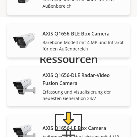
Außenbereich
AXIS Q1656-BLE Box Camera
Support und
Barebone-Modell mit 4 MP und Infrarot
für den Außenbereich
Ressourcen
Benötigen Sie Informationen zu Produkten von Axis,
AXIS Q1656-DLE Radar-Video
Software oder Hilfe von einem unserer Experten?
Fusion Camera
Erfassung und Visualisierung der
neuesten Generation 24/7
AXIS Q1656-LE Box Camera
Außergewöhnliche Leistung mit 4 MP