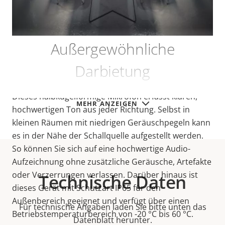
Außergewöhnliche
Darbietung
Dieses halbkugelförmige Mikrofon erfasst klaren,
MEHR ANZEIGEN
hochwertigen Ton aus jeder Richtung. Selbst in
kleinen Räumen mit niedrigen Geräuschpegeln kann
es in der Nähe der Schallquelle aufgestellt werden.
So können Sie sich auf eine hochwertige Audio-
Aufzeichnung ohne zusätzliche Geräusche, Artefakte
oder Verzerrungen verlassen. Darüber hinaus ist
Technische Daten
dieses Gerät mit Schutzart IP65 für den
Außenbereich geeignet und verfügt über einen
Für technische Angaben laden Sie bitte unten das
Betriebstemperaturbereich von -20 °C bis 60 °C.
Datenblatt herunter.