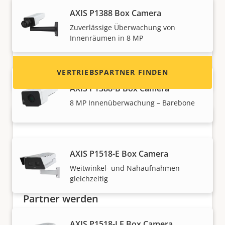
finden Sie Kontaktinformationen für
AXIS P1388 Box Camera
Distributoren von Axis Produkten und
Zuverlässige Überwachung von
Systemen.
Innenräumen in 8 MP
VERTRIEBSPARTNER FINDEN
AXIS P1388-B Box Camera
8 MP Innenüberwachung – Barebone
AXIS P1518-E Box Camera
Weitwinkel- und Nahaufnahmen
gleichzeitig
Partner werden
Sind Sie Wiederverkäufer, Distributor,
AXIS P1518-LE Box Camera