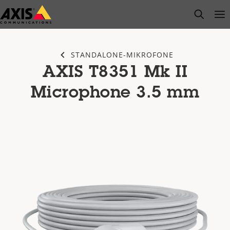
Zum
open s
Op
Clo
Hauptinhalt
springen
STANDALONE-MIKROFONE
AXIS T8351 Mk II
Microphone 3.5 mm