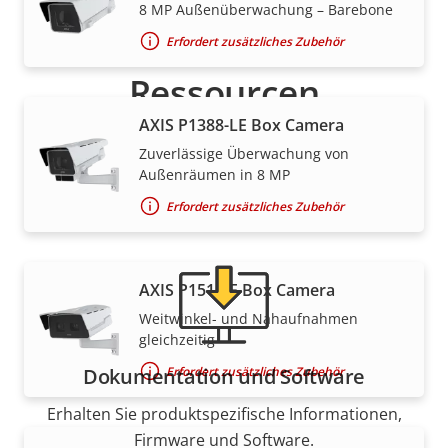
8 MP Außenüberwachung – Barebone
Support und
Erfordert zusätzliches Zubehör
Ressourcen
AXIS P1388-LE Box Camera
Benötigen Sie Informationen zu Produkten von Axis,
Zuverlässige Überwachung von
Software oder Hilfe von einem unserer Experten?
Außenräumen in 8 MP
Erfordert zusätzliches Zubehör
AXIS P1518-E Box Camera
Weitwinkel- und Nahaufnahmen
gleichzeitig
Erfordert zusätzliches Zubehör
Dokumentation und Software
Erhalten Sie produktspezifische Informationen,
Firmware und Software.