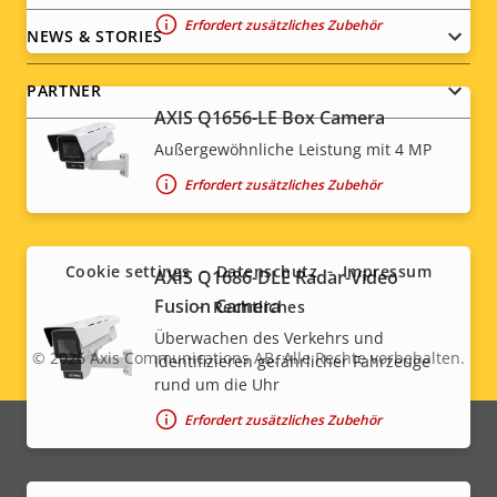
Erfordert zusätzliches Zubehör
NEWS & STORIES
PARTNER
AXIS Q1656-LE Box Camera
Außergewöhnliche Leistung mit 4 MP
Erfordert zusätzliches Zubehör
Social
menu
Cookie settings
Datenschutz
Impressum
AXIS Q1686-DLE Radar-Video
Fusion Camera
Rechtliches
Überwachen des Verkehrs und
© 2026
Axis Communications AB. Alle Rechte vorbehalten.
Identifizieren gefährlicher Fahrzeuge
Legal
rund um die Uhr
menu
Erfordert zusätzliches Zubehör