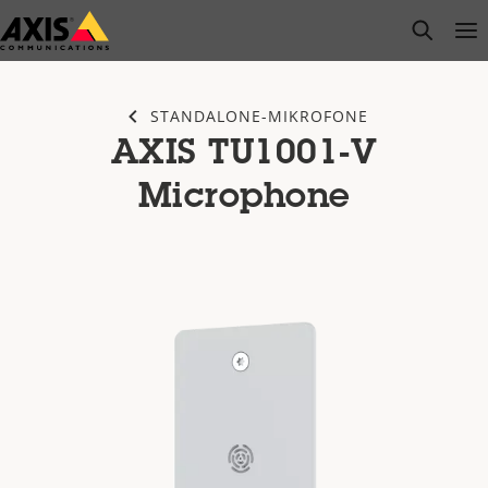
Zum
open s
Op
Clo
Hauptinhalt
springen
STANDALONE-MIKROFONE
AXIS TU1001-V
Microphone