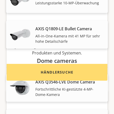
Leistungsstarke 10-MP-Überwachung
Möchten Sie Axis Produkte kaufen?
AXIS Q1809-LE Bullet Camera
All-in-One-Kamera mit 41 MP für sehr
Finden Sie Wiederverkäufer,
hohe Detailschärfe
Systemintegratoren und Installateure von Axis
Produkten und Systemen.
Dome cameras
HÄNDLERSUCHE
AXIS Q3546-LVE Dome Camera
Fortschrittliche KI-gestützte 4-MP-
Dome-Kamera