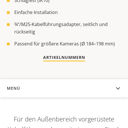
Schlagfest (IK10)
Einfache Installation
¾“/M25-Kabelführungsadapter, seitlich und
rückseitig
Passend für größere Kameras (Ø 184–198 mm)
ARTIKELNUMMERN
MENÜ
ÜBERSICHT
Für den Außenbereich vorgerüstete