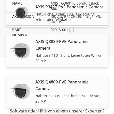
AXIS TQ3601-E Conduit Back
AXIS P3827-PVE Panoramic Camera
Box
Natürliche Bilder, 180°-Abdeckung,
AR, AU, BR, CN, EU, IN, JP, KR,
keine toten Winkel
UK, US
02913-001
AXIS Q3839-PVE Panoramic
Camera
Nahtlose 180°-Sicht, keine toten Winkel,
29 MP
Support und
AXIS Q4809-PVE Panoramic
Ressourcen
Camera
Nahtlose 180°-Sicht, hohe Pixeldichte,
26 MP
Benötigen Sie Informationen zu Produkten von Axis,
Software oder Hilfe von einem unserer Experten?