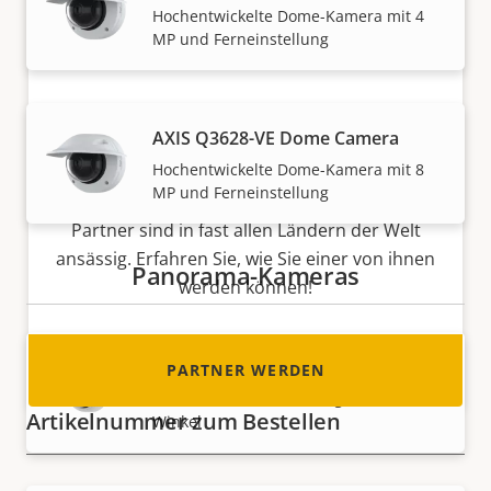
Hochentwickelte Dome-Kamera mit 4
MP und Ferneinstellung
Partner werden
AXIS Q3628-VE Dome Camera
Hochentwickelte Dome-Kamera mit 8
Sind Sie Wiederverkäufer, Distributor,
MP und Ferneinstellung
Systemintegrator oder Installateur? Unsere
Partner sind in fast allen Ländern der Welt
ansässig. Erfahren Sie, wie Sie einer von ihnen
Panorama-Kameras
werden können!
AXIS P3818-PVE Panoramic Camera
PARTNER WERDEN
Nahtlose 180°-Abdeckung ohne tote
Artikelnummer zum Bestellen
Winkel