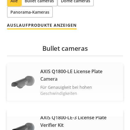
Alle
Bullet cameras
Dome cameras
Panorama-Kameras
AUSLAUFPRODUKTE ANZEIGEN
Bullet cameras
AXIS Q1800-LE License Plate
Camera
Für Genauigkeit bei hohen
Geschwindigkeiten
AXIS Q1800-LE-3 License Plate
MEHR ANZEIGEN
Verifier Kit