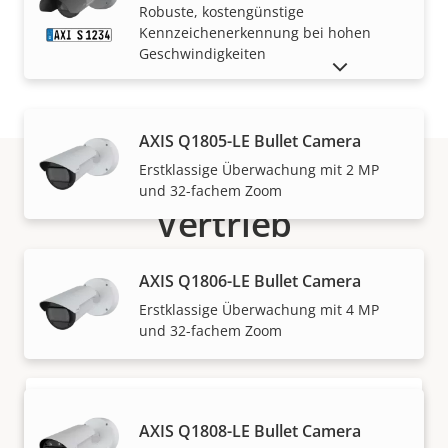
Robuste, kostengünstige
Kennzeichenerkennung bei hohen
Geschwindigkeiten
AUSLAUFPRODUKTE ANZEIGEN
AXIS Q1805-LE Bullet Camera
Erstklassige Überwachung mit 2 MP
und 32-fachem Zoom
Vertrieb
Lösungen von Axis und individuelle Produkte werden
AXIS Q1806-LE Bullet Camera
von unseren vertrauenswürdigen Partnern verkauft
Erstklassige Überwachung mit 4 MP
und fachmännisch installiert.
und 32-fachem Zoom
AXIS Q1808-LE Bullet Camera