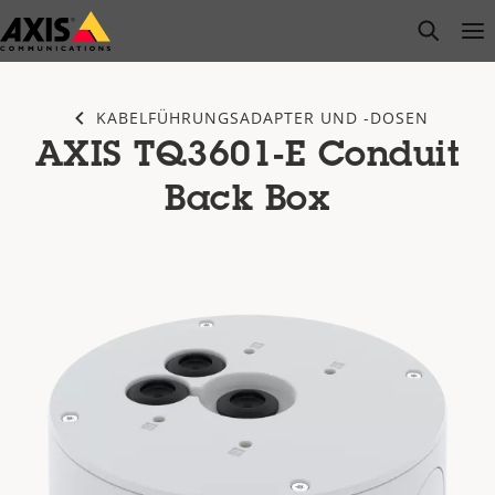
Zum
open s
Op
Clo
Hauptinhalt
springen
KABELFÜHRUNGSADAPTER UND -DOSEN
AXIS TQ3601-E Conduit
Back Box