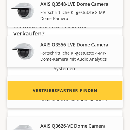
AXIS Q3548-LVE Dome Camera
Fortschrittliche KI-gestützte 8-MP-
Dome-Kamera
Möchten Sie Axis Produkte
verkaufen?
AXIS Q3556-LVE Dome Camera
Möchten Sie ein Wiederverkäufer werden? Hier
Fortschrittliche KI-gestützte 4-MP-
finden Sie Kontaktinformationen für
Dome-Kamera mit Audio Analytics
Distributoren von Axis Produkten und
Systemen.
AXIS Q3558-LVE Dome Camera
VERTRIEBSPARTNER FINDEN
Fortschrittliche KI-gestützte 8-MP-
Dome-Kamera mit Audio Analytics
AXIS Q3626-VE Dome Camera