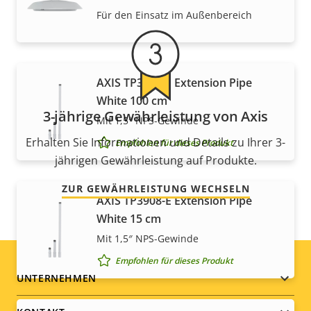
Für den Einsatz im Außenbereich
AXIS TP3908-E Extension Pipe
White 100 cm
3-jährige Gewährleistung von Axis
Mit 1,5″ NPS-Gewinde
Erhalten Sie Informationen und Details zu Ihrer 3-
Empfohlen für dieses Produkt
jährigen Gewährleistung auf Produkte.
ZUR GEWÄHRLEISTUNG WECHSELN
AXIS TP3908-E Extension Pipe
White 15 cm
Mit 1,5″ NPS-Gewinde
Empfohlen für dieses Produkt
Footer
UNTERNEHMEN