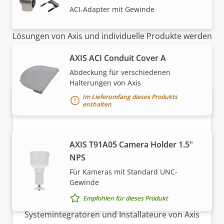
Vertrieb
ACI-Adapter mit Gewinde
Lösungen von Axis und individuelle Produkte werden
von unseren vertrauenswürdigen Partnern verkauft
AXIS ACI Conduit Cover A
und fachmännisch installiert.
Abdeckung für verschiedenen
Halterungen von Axis
Im Lieferumfang dieses Produkts
enthalten
AXIS T91A05 Camera Holder 1.5"
NPS
Für Kameras mit Standard UNC-
Möchten Sie Axis Produkte kaufen?
Gewinde
Empfohlen für dieses Produkt
Finden Sie Wiederverkäufer,
Systemintegratoren und Installateure von Axis