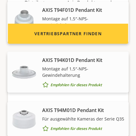
Distributoren von Axis Produkten und
AXIS T94F01D Pendant Kit
Systemen.
Montage auf 1,5″-NPS-
Gewindehalterung
VERTRIEBSPARTNER FINDEN
Empfohlen für dieses Produkt
AXIS T94K01D Pendant Kit
Montage auf 1,5″-NPS-
Gewindehalterung
Empfohlen für dieses Produkt
Partner werden
AXIS T94M01D Pendant Kit
Für ausgewählte Kameras der Serie Q35
Sind Sie Wiederverkäufer, Distributor,
Empfohlen für dieses Produkt
Systemintegrator oder Installateur? Unsere