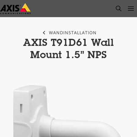
Zum
open s
Op
Clo
Hauptinhalt
springen
WANDINSTALLATION
AXIS T91D61 Wall
Mount 1.5” NPS