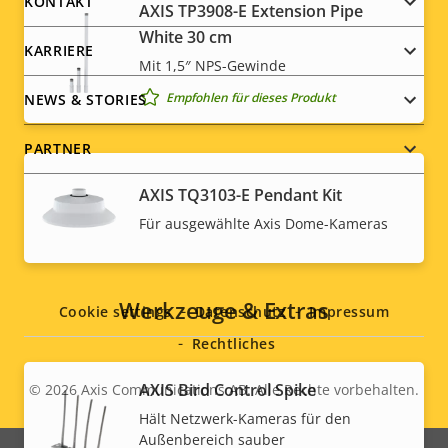
menu
KONTAKT
AXIS TP3908-E Extension Pipe
White 30 cm
KARRIERE
Mit 1,5″ NPS-Gewinde
Empfohlen für dieses Produkt
NEWS & STORIES
PARTNER
AXIS TQ3103-E Pendant Kit
Für ausgewählte Axis Dome-Kameras
Social
menu
Werkzeuge & Extras
Cookie settings
Datenschutz
Impressum
Rechtliches
AXIS Bird Control Spike
© 2026
Axis Communications AB. Alle Rechte vorbehalten.
Legal
Hält Netzwerk-Kameras für den
Außenbereich sauber