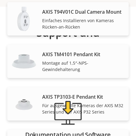
AXIS T94V01C Dual Camera Mount
Einfaches Installieren von Kameras
Rücken-an-Rücken
Support und
Ressourcen
AXIS TM4101 Pendant Kit
Montage auf 1,5″-NPS-
Benötigen Sie Informationen zu Produkten von Axis,
Gewindehalterung
Software oder Hilfe von einem unserer Experten?
AXIS TP3103-E Pendant Kit
Für ausgewählte Kameras der AXIS M32
Series und der AXIS P32 Series
Dokumentation und Software