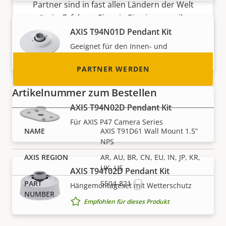
Partner sind in fast allen Ländern der Welt
ansässig. Erfahren Sie, wie Sie einer von ihnen
werden können!
AXIS T94N01D Pendant Kit
Geeignet für den Innen- und
Außenbereich
PARTNER WERDEN
Artikelnummer zum Bestellen
AXIS T94N02D Pendant Kit
Für AXIS P47 Camera Series
AXIS T91D61 Wall Mount 1.5”
NPS
AR, AU, BR, CN, EU, IN, JP, KR,
UK, US
AXIS T94T02D Pendant Kit
5504-821
Hängemontageset mit Wetterschutz
Empfohlen für dieses Produkt