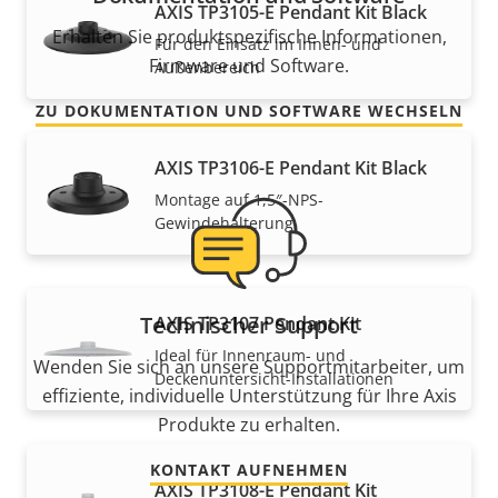
AXIS TP3105-E Pendant Kit Black
Erhalten Sie produktspezifische Informationen,
Für den Einsatz im Innen- und
Firmware und Software.
Außenbereich
ZU DOKUMENTATION UND SOFTWARE WECHSELN
AXIS TP3106-E Pendant Kit Black
Montage auf 1,5″-NPS-
Gewindehalterung
Technischer Support
AXIS TP3107 Pendant Kit
Ideal für Innenraum- und
Wenden Sie sich an unsere Supportmitarbeiter, um
Deckenuntersicht-Installationen
effiziente, individuelle Unterstützung für Ihre Axis
Produkte zu erhalten.
KONTAKT AUFNEHMEN
AXIS TP3108-E Pendant Kit