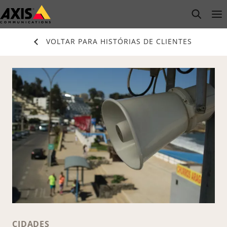
Pular
open s
Op
Clo
para
conteúdo
VOLTAR PARA HISTÓRIAS DE CLIENTES
principal
CIDADES