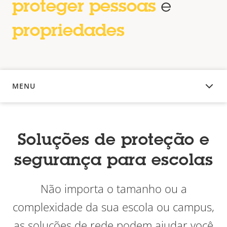
proteger pessoas
e
propriedades
MENU
VISÃO GERAL
Soluções de proteção e
segurança para escolas
Não importa o tamanho ou a
complexidade da sua escola ou campus,
as soluções de rede podem ajudar você