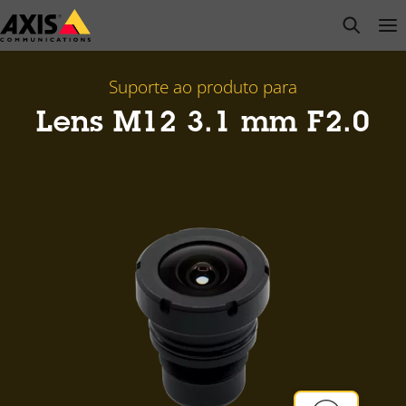
Pular
open s
Op
Clo
para
conteúdo
principal
Suporte ao produto para
Lens M12 3.1 mm F2.0