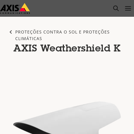
Pular
open s
Op
Clo
para
conteúdo
principal
PROTEÇÕES CONTRA O SOL E PROTEÇÕES
CLIMÁTICAS
AXIS Weathershield K