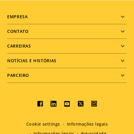
Footer
EMPRESA
menu
CONTATO
CARREIRAS
NOTÍCIAS E HISTÓRIAS
PARCEIRO
Social
menu
Cookie settings
Informações legais
Informações legais
Privacidade