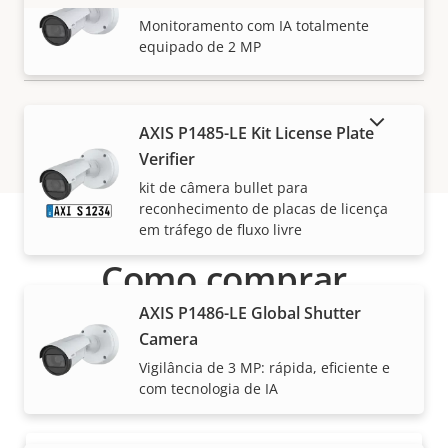
VER MAIS
Monitoramento com IA totalmente
equipado de 2 MP
MOSTRAR PRODUTOS DESCONTINUADOS
AXIS P1485-LE Kit License Plate
Verifier
kit de câmera bullet para
reconhecimento de placas de licença
em tráfego de fluxo livre
Como comprar
AXIS P1486-LE Global Shutter
As soluções e produtos individuais da Axis são
Camera
vendidos e instalados por nossos parceiros
Vigilância de 3 MP: rápida, eficiente e
confiáveis.
com tecnologia de IA