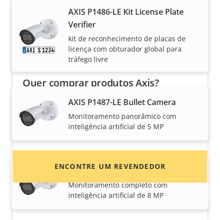
AXIS P1486-LE Kit License Plate
Verifier
kit de reconhecimento de placas de
licença com obturador global para
tráfego livre
Quer comprar produtos Axis?
AXIS P1487-LE Bullet Camera
Encontre revendedores, integradores de
sistema e instaladores de produtos e sistemas
Monitoramento panorâmico com
inteligência artificial de 5 MP
Axis.
ENCONTRE UM REVENDEDOR
AXIS P1488-LE Bullet Camera
Monitoramento completo com
inteligência artificial de 8 MP