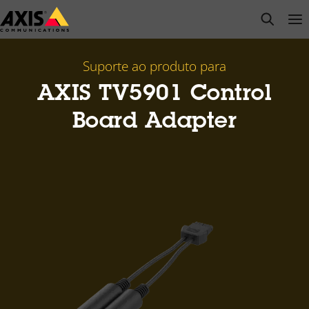
Pular
open s
Op
Clo
para
conteúdo
principal
Suporte ao produto para
AXIS TV5901 Control
Board Adapter