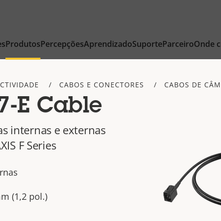
es
Produtos
Percepções
Aprendizado
Suporte
Parceiro
Onde 
CTIVIDADE
CABOS E CONECTORES
CABOS DE CÂ
7-E Cable
as internas e externas
IS F Series
ernas
m (1,2 pol.)