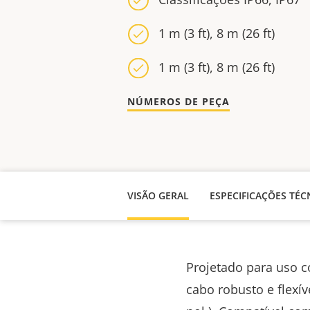
1 m (3 ft), 8 m (26 ft)
1 m (3 ft), 8 m (26 ft)
NÚMEROS DE PEÇA
VISÃO GERAL
ESPECIFICAÇÕES TÉC
Projetado para uso c
cabo robusto e flexí