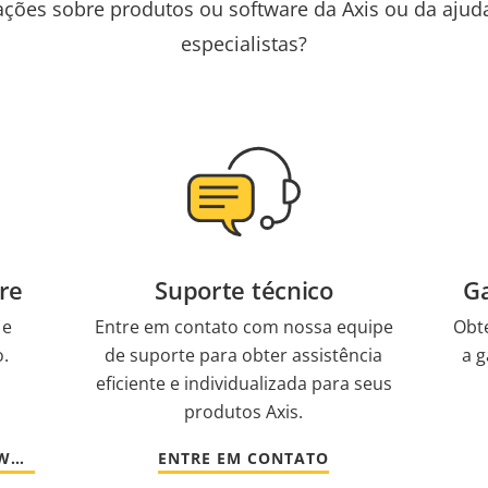
ações sobre produtos ou software da Axis ou da aju
especialistas?
re
Suporte técnico
Ga
 e
Entre em contato com nossa equipe
Obt
o.
de suporte para obter assistência
a g
eficiente e individualizada para seus
produtos Axis.
IR PARA DOCUMENTAÇÃO E SOFTWARE
ENTRE EM CONTATO