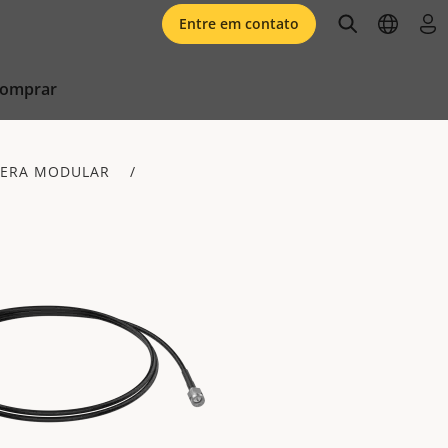
open searc
open l
faz
Entre em contato
comprar
MERA MODULAR