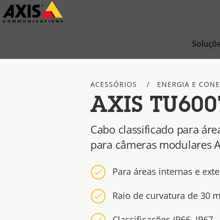
Pular
para
conteúdo
Soluçõ
principal
ACESSÓRIOS
ENERGIA E CONE
AXIS TU600
Cabo classificado para áre
para câmeras modulares AX
Para áreas internas e ext
Raio de curvatura de 30 m
Classificações IP66, IP67