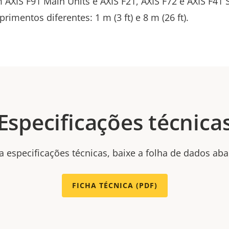
 AXIS F91 Main Units e AXIS F21, AXIS F72 e AXIS F41 
imentos diferentes: 1 m (3 ft) e 8 m (26 ft).
Especificações técnica
a especificações técnicas, baixe a folha de dados aba
FICHA TÉCNICA (PDF)