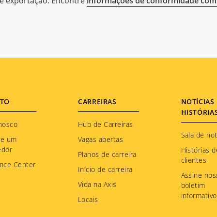
 de exportação. Encontre
informações de conformidade com 
TO
CARREIRAS
NOTÍCIAS 
HISTÓRIA
nosco
Hub de Carreiras
Sala de not
re um
Vagas abertas
edor
Histórias d
Planos de carreira
clientes
nce Center
Início de carreira
Assine nos
Vida na Axis
boletim
informativo
Locais