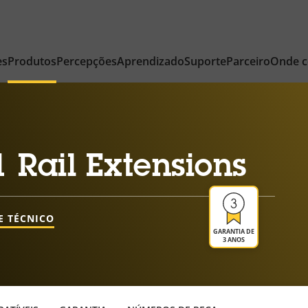
es
Produtos
Percepções
Aprendizado
Suporte
Parceiro
Onde 
 Rail Extensions
E TÉCNICO
GARANTIA DE
3 ANOS