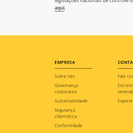
legislações nacionais de controle
aqui
.
Footer
EMPRESA
CONTA
menu
Sobre nós
Fale co
Governança
Encont
corporativa
revend
Sustentabilidade
Experie
Segurança
cibernética
Conformidade