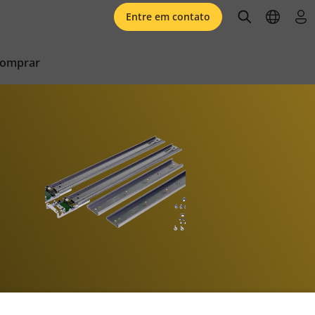
open searc
open l
faz
Entre em contato
comprar