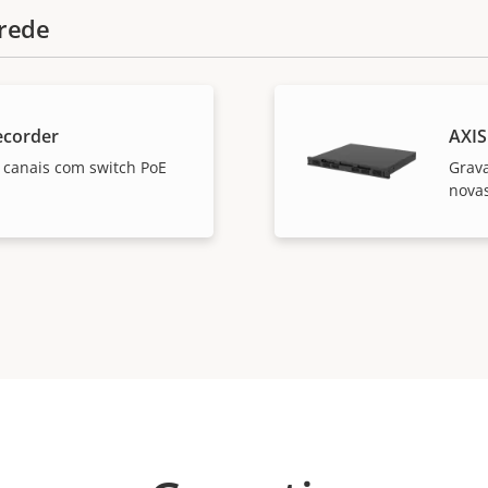
rede
ecorder
AXIS
 canais com switch PoE
Grav
novas