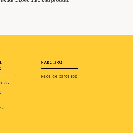
exportações para seu produto
E
PARCEIRO
S
Rede de parceiros
ícias
e
so