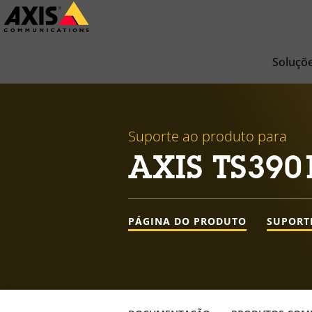
Pular
para
conteúdo
Soluçõ
principal
Suporte ao produto para
AXIS TS3901
PÁGINA DO PRODUTO
SUPORT