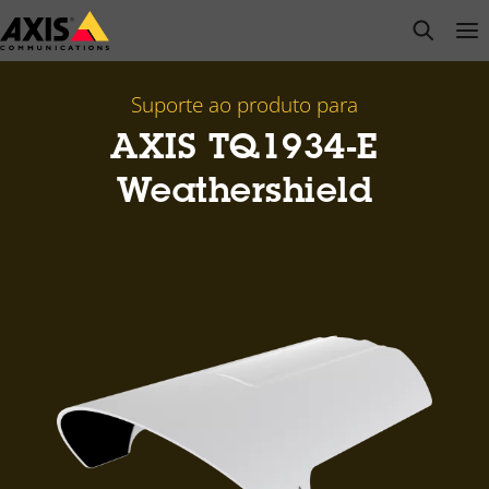
Pular
open s
Op
Clo
para
conteúdo
principal
Suporte ao produto para
AXIS TQ1934-E
Weathershield