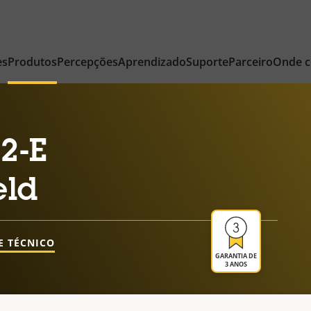
es
Produtos
Percepções
Aprendizado
Suporte
Parceiro
Onde 
2-E
eld
E TÉCNICO
GARANTIA DE
3 ANOS