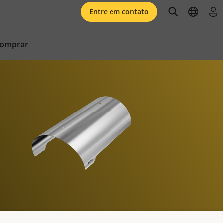
open searc
open l
faz
Entre em contato
comprar