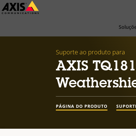
Pular
para
conteúdo
Soluçõ
principal
Suporte ao produto para
AXIS TQ181
Weathershi
PÁGINA DO PRODUTO
SUPORT