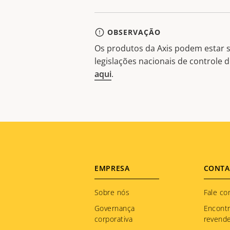
OBSERVAÇÃO
Os produtos da Axis podem estar s
legislações nacionais de controle
aqui
.
Footer
EMPRESA
CONTA
menu
Sobre nós
Fale co
Governança
Encont
corporativa
revend