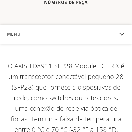
NÚMEROS DE PEÇA
MENU
VISÃO GERAL
O AXIS TD8911 SFP28 Module LC.LR.X é
um transceptor conectável pequeno 28
(SFP28) que fornece a dispositivos de
rede, como switches ou roteadores,
uma conexão de rede via óptica de
fibras. Tem uma faixa de temperatura
entre 0 °C e 70 °C (-32 °F a 158 °F).