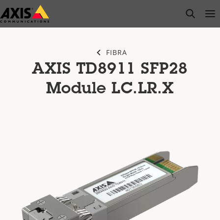
Pular
open s
Op
Clo
para
conteúdo
principal
FIBRA
AXIS TD8911 SFP28
Module LC.LR.X