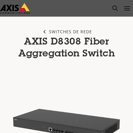
Pular
open s
Op
Clo
para
conteúdo
principal
SWITCHES DE REDE
AXIS D8308 Fiber
Aggregation Switch