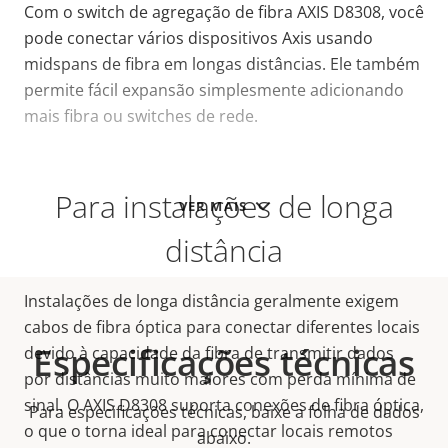
Com o switch de agregação de fibra AXIS D8308, você
pode conectar vários dispositivos Axis usando
midspans de fibra em longas distâncias. Ele também
permite fácil expansão simplesmente adicionando
mais fibra ou switches de rede.
Para instalações de longa
VER MAIS
distância
Instalações de longa distância geralmente exigem
cabos de fibra óptica para conectar diferentes locais
Especificações técnicas
devido à capacidade da fibra de transmitir dados
por distâncias muito maiores com perda mínima de
sinal. O AXIS D8308 suporta conexões de fibra óptica,
Para especificações técnicas, baixe a folha de dados
o que o torna ideal para conectar locais remotos
abaixo.