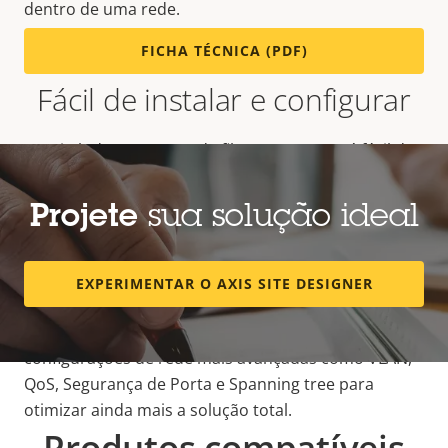
dentro de uma rede.
FICHA TÉCNICA (PDF)
Fácil de instalar e configurar
O switch de agregação de fibra AXIS D8308 é fácil de
instalar usando ferramentas Axis padrão, como o
AXIS IP Utility e o AXIS Device Manager. Ele é
Projete
sua solução ideal
fornecido com uma senha individual, assistente de
configuração fácil de usar e um conjunto abrangente
de ferramentas de configuração. Por exemplo, um
EXPERIMENTAR O AXIS SITE DESIGNER
servidor
DHCP
integrado para atribuição automática
de endereços IP. Ele permite até mesmo
configurações de rede mais avançadas como VLAN,
QoS, Segurança de Porta e Spanning tree para
otimizar ainda mais a solução total.
Produtos compatíveis