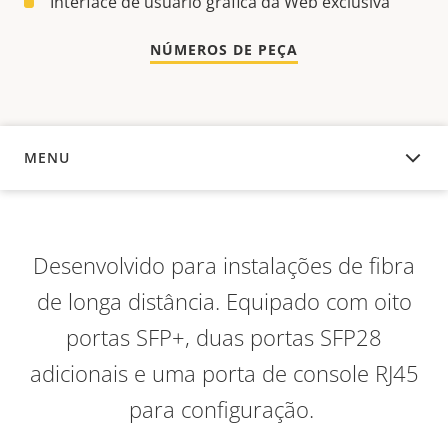
Interface de usuário gráfica da Web exclusiva
NÚMEROS DE PEÇA
MENU
VISÃO GERAL
Desenvolvido para instalações de fibra
de longa distância. Equipado com oito
portas SFP+, duas portas SFP28
adicionais e uma porta de console RJ45
para configuração.