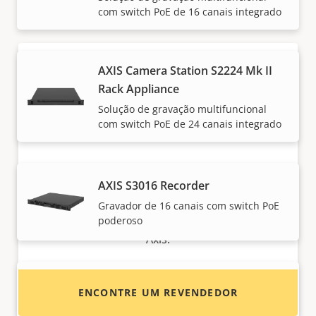
confiáveis.
com switch PoE de 16 canais integrado
AXIS Camera Station S2224 Mk II
Rack Appliance
Solução de gravação multifuncional
com switch PoE de 24 canais integrado
Quer comprar produtos Axis?
AXIS S3016 Recorder
Encontre revendedores, integradores de
Gravador de 16 canais com switch PoE
sistema e instaladores de produtos e sistemas
poderoso
Axis.
AXIS S4000 Rack Recorder
ENCONTRE UM REVENDEDOR
Gravador de rack 1U para expansão ou