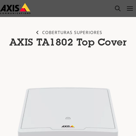
Pular
open s
Op
Clo
para
conteúdo
principal
COBERTURAS SUPERIORES
AXIS TA1802 Top Cover