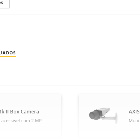
os
NUADOS
k II Box Camera
AXIS
acessível com 2 MP
Moni