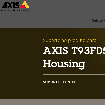
Pular
para
conteúdo
Soluçõ
principal
Suporte ao produto para
AXIS T93F05
Housing
SUPORTE TÉCNICO