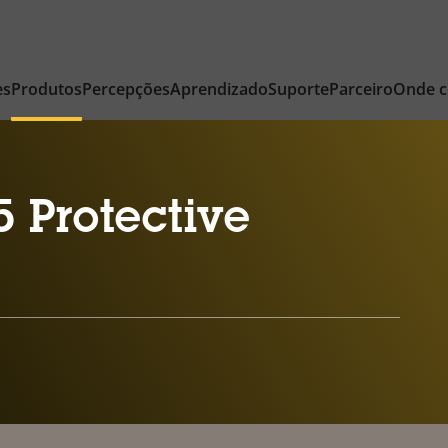
es
Produtos
Percepções
Aprendizado
Suporte
Parceiro
Onde 
 Protective