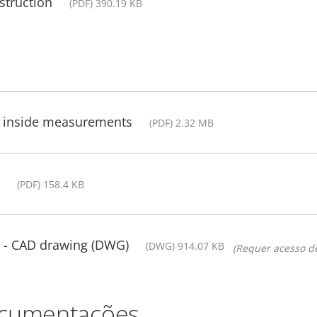
struction
(PDF) 390.19 KB
th inside measurements
(PDF) 2.32 MB
(PDF) 158.4 KB
g - CAD drawing (DWG)
(DWG) 914.07 KB
(Requer acesso de
ocumentações