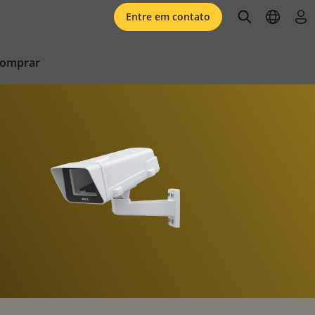
open searc
open l
faz
Entre em contato
comprar