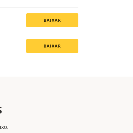
BAIXAR
BAIXAR
s
ixo.