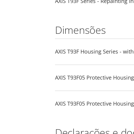
AXIS T93F Series - Repainting In
Dimensões
AXIS T93F Housing Series - wi
AXIS T93F05 Protective Housing
AXIS T93F05 Protective Housin
Declarações e d