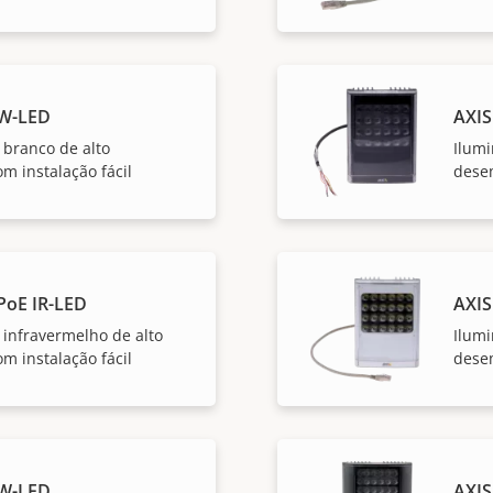
 W-LED
AXIS
 branco de alto
Ilumi
 instalação fácil
dese
PoE IR-LED
AXIS
 infravermelho de alto
Ilumi
 instalação fácil
dese
 W-LED
AXIS