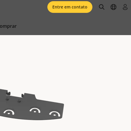
open searc
open l
faz
Entre em contato
comprar