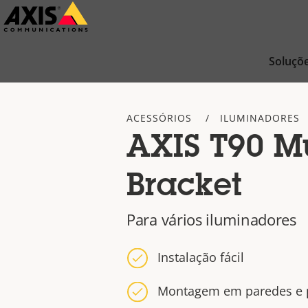
Pular
para
conteúdo
Soluçõ
principal
ACESSÓRIOS
ILUMINADORES
AXIS T90 Mu
Bracket
Para vários iluminadores
Instalação fácil
Montagem em paredes e 