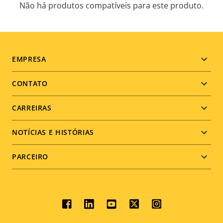
Não há produtos compatíveis para este produto.
Footer
EMPRESA
menu
CONTATO
CARREIRAS
NOTÍCIAS E HISTÓRIAS
PARCEIRO
Social