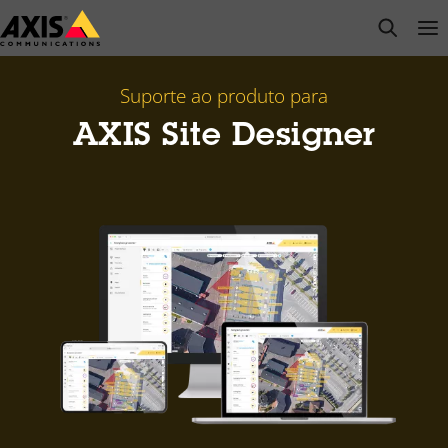
Pular
open s
Op
Clo
para
conteúdo
principal
Suporte ao produto para
AXIS Site Designer