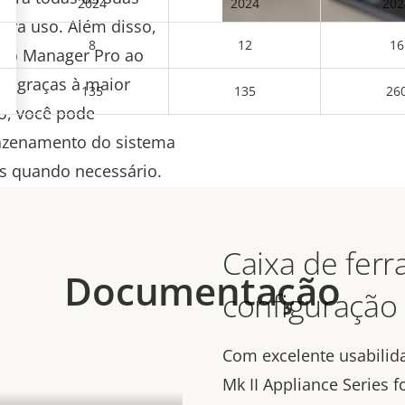
2024
2024
202
ara uso. Além disso,
8
12
16
udio Manager Pro ao
. E graças à maior
135
135
26
o, você pode
mazenamento do sistema
ras quando necessário.
Caixa de fer
Documentação
configuração 
Com excelente usabilid
Mk II Appliance Series f