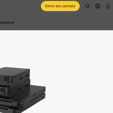
open searc
open l
faz
Entre em contato
comprar