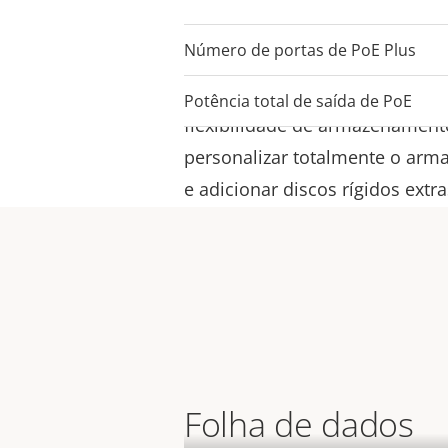
câmeras de rede Axis prontas p
Número de portas de PoE Plus
fornece 10 licenças do AXIS A
instalar o software no servidor
Potência total de saída de PoE
flexibilidade de armazenament
personalizar totalmente o ar
e adicionar discos rígidos ext
Folha de dados