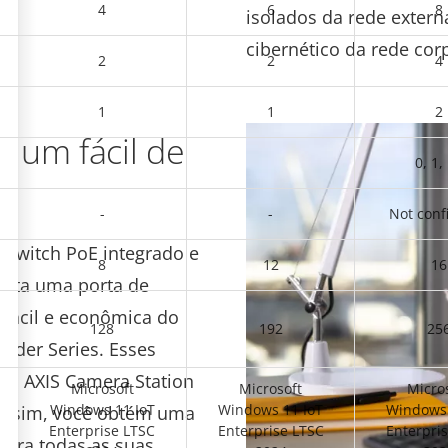
4
6
8
isolados da rede extern
cibernético da rede corp
2
2
4
1
1
2
 um fácil de
0, 1,
-
-
Not conf
m switch PoE integrado e
8
12
16
enta uma porta de
 fácil e econômica do
128
192
25
rder Series. Esses
 da AXIS Camera Station
Microsoft
Microsoft
Micro
Windows 11 IoT
Windows 11 IoT
Windows 
 Assim, você obtém uma
Enterprise LTSC
Enterprise LTSC
Enterpri
 para todas as suas