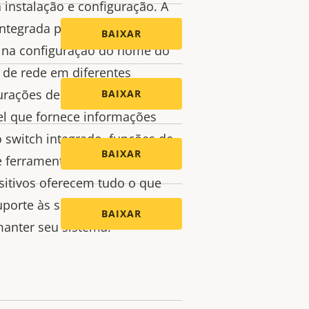
 instalação e configuração. A
integrada possui um assistente
BAIXAR
lo na configuração do nome do
 de rede em diferentes
rações de data e hora. Ele
BAIXAR
l que fornece informações
 switch integrado, funções de
BAIXAR
 ferramentas de resolução de
sitivos oferecem tudo o que
uporte às suas operações,
BAIXAR
 manter seu sistema.