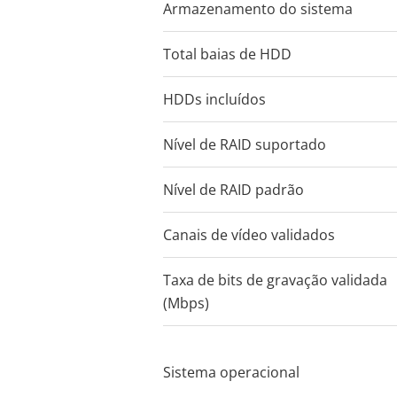
Armazenamento do sistema
Total baias de HDD
HDDs incluídos
Gravador tudo em
Nível de RAID suportado
instalar
Nível de RAID padrão
AXIS S22 Mk II Series possui u
Canais de vídeo validados
gerenciado. Ele também apres
uplink adicional para expansão
Taxa de bits de gravação validada
(Mbps)
sistema usando o AXIS S30 Reco
dispositivos vêm com licenças
Pro e software pré-carregado.
Sistema operacional
integração perfeita e confiável