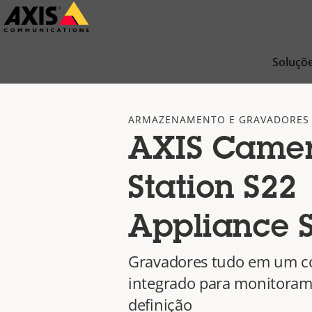
Pular
para
conteúdo
Soluçõ
principal
ARMAZENAMENTO E GRAVADORES
AXIS Came
Station S22
Appliance S
Gravadores tudo em um c
integrado para monitoram
definição