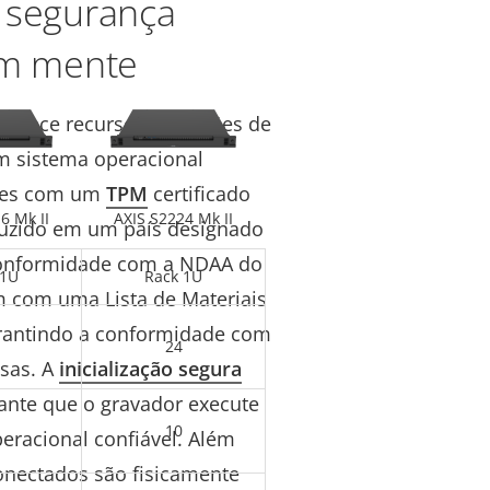
 segurança
em mente
oferece recursos e padrões de
um sistema operacional
ções com um
TPM
certificado
6 Mk II
AXIS S2224 Mk II
oduzido em um país designado
 conformidade com a NDAA do
 1U
Rack 1U
m com uma Lista de Materiais
arantindo a conformidade com
24
sas. A
inicialização segura
ante que o gravador execute
10
racional confiável. Além
conectados são fisicamente