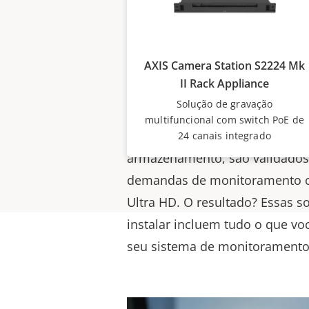
A AXIS Camera Station S22 Mk II
exaustivamente testada com a
AXIS Camera Station S2224 Mk
produtos com a qualidade Axis 
II Rack Appliance
uma solução de ponta-a-ponta 
Solução de gravação
confiabilidade inigualável. T
multifuncional com switch PoE de
hardware, incluindo o switch P
24 canais integrado
armazenamento, são validados
demandas de monitoramento co
Ultra HD. O resultado? Essas s
instalar incluem tudo o que vo
seu sistema de monitoramento 