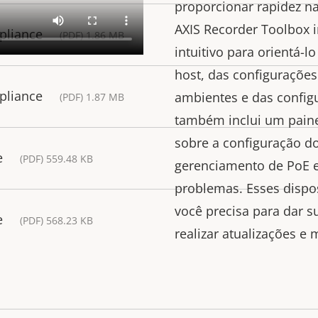
proporcionar rapidez na
AXIS Recorder Toolbox 
pliance
(PDF) 1.86 MB
intuitivo para orientá-
host, das configurações
pliance
ambientes e das configu
(PDF) 1.87 MB
também inclui um paine
sobre a configuração do
e
(PDF) 559.48 KB
gerenciamento de PoE e
problemas. Esses dispo
você precisa para dar s
e
(PDF) 568.23 KB
realizar atualizações e