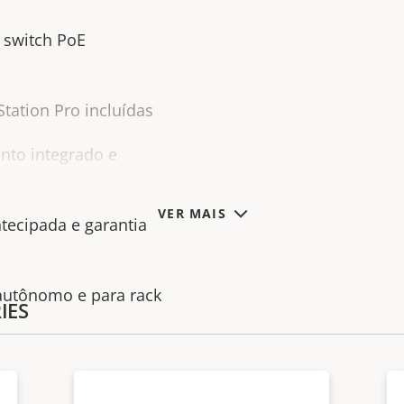
switch PoE
tation Pro incluídas
nto integrado e
VER MAIS
ntecipada e garantia
autônomo e para rack
IES