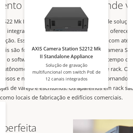
nto de alta definição onde v
n S22 Mk II Appliance Series é uma família de soluçõ
E integrado gerenciável desenvolvido para oferece
inição. Esses gravadores de fácil instalação com até 
AXIS Camera Station S2212 Mk
eis são fornecidos com licenças do AXIS Camera Stat
II Standalone Appliance
o o software necessário para minimizar o tempo de i
Solução de gravação
s autônomos compactos e dois aparelhos de rack. Os
multifuncional com switch PoE de
iosos e não perturbam a operação local, tornando-os
12 canais integrados
jas de varejo e escritórios. Os aparelhos em rack são
 como locais de fabricação e edifícios comerciais.
perfeita