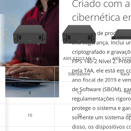
Criado com a
cibernética 
Esta série de produtos 
alta segurança. Inclui 
criptografado e grava
AXIS S2208 Mk II
AXIS S2212 Mk II
AXIS S221
FIPS 140-2 Nível 2. Pr
pela TAA, ele está em
Standalone
Standalone
Rack
ano fiscal de 2019 e ve
de Software (SBOM), g
8
12
16
regulamentações rigoro
protege o sistema e gar
10
10
10
somente um sistema ope
disso, os dispositivos 