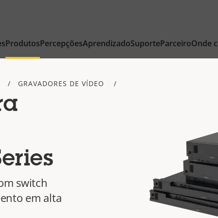
es
Produtos
Percepções
Aprendizado
Suporte
Parceiro
Onde 
GRAVADORES DE VÍDEO
ra
eries
om switch
ento em alta