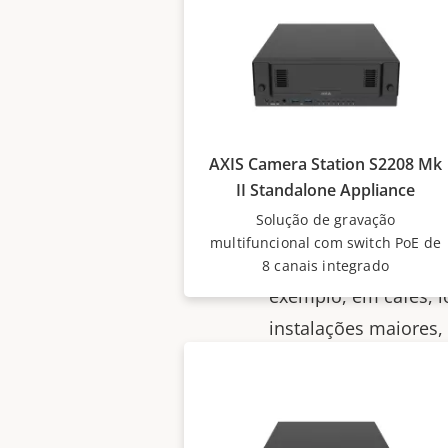
Monitorame
A AXIS Camera Statio
em um com switch Po
confiável em alta def
AXIS Camera Station S2208 Mk
armazenamento flexív
II Standalone Appliance
configurados com tod
Solução de gravação
inclui dois aparelho
multifuncional com switch PoE de
autônomos são silenc
8 canais integrado
exemplo, em cafés, lo
instalações maiores,
Uma combinação 