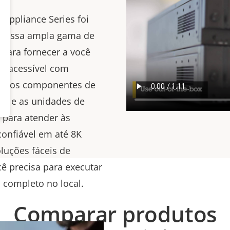
 Appliance Series foi
 nossa ampla gama de
para fornecer a você
e acessível com
odos os componentes de
oE e as unidades de
 para atender às
nfiável em até 8K
oluções fáceis de
cê precisa para executar
completo no local.
Comparar produtos