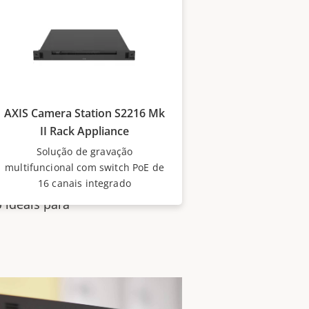
ocê precisa
es de gravação tudo
r monitoramento
24 canais e opções de
AXIS Camera Station S2216 Mk
ion Pro e pré-
II Rack Appliance
nstalação. A série
Solução de gravação
 aparelhos
multifuncional com switch PoE de
 ideais, por
16 canais integrado
 ideais para