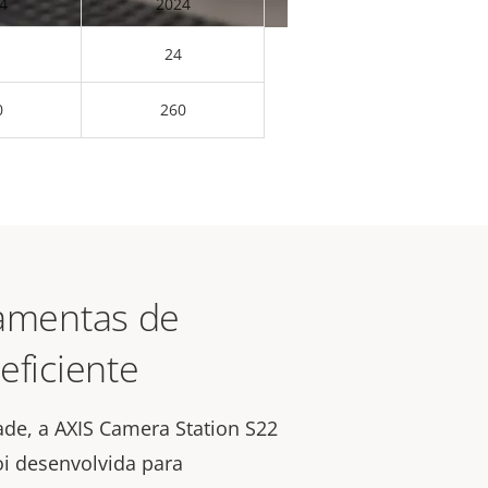
4
2024
24
0
260
ramentas de
eficiente
ade, a AXIS Camera Station S22
oi desenvolvida para