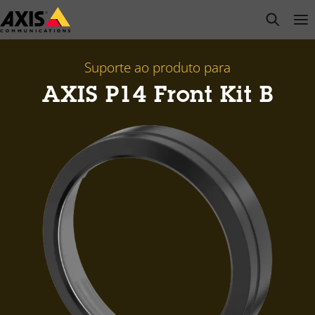
Pular
open s
Op
Clo
para
conteúdo
principal
Suporte ao produto para
AXIS P14 Front Kit B