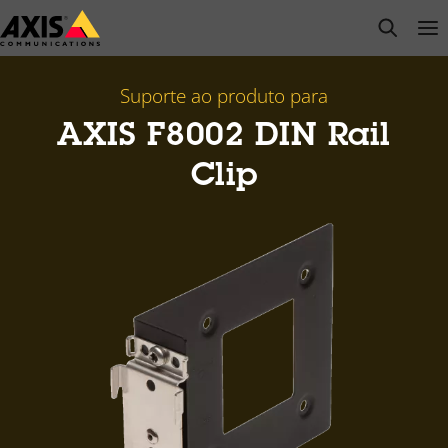
Pular
open s
Op
Clo
para
conteúdo
principal
Suporte ao produto para
AXIS F8002 DIN Rail
Clip