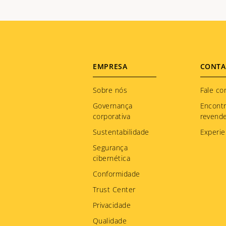
Footer
EMPRESA
CONTA
menu
Sobre nós
Fale co
Governança
Encont
corporativa
revend
Sustentabilidade
Experie
Segurança
cibernética
Conformidade
Trust Center
Privacidade
Qualidade