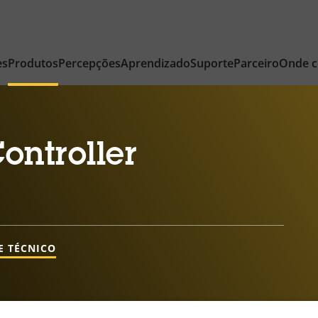
es
Produtos
Percepções
Aprendizado
Suporte
Parceiro
Onde 
ontroller
E TÉCNICO