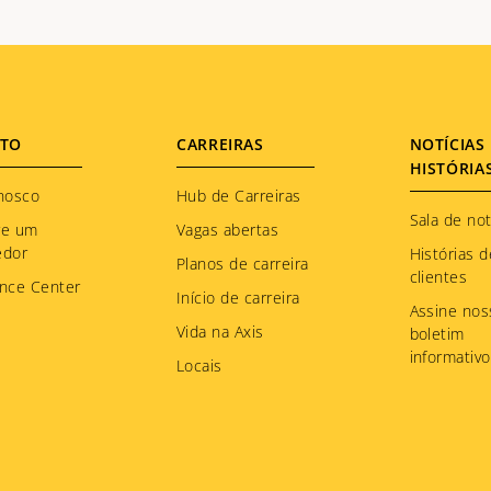
TO
CARREIRAS
NOTÍCIAS 
HISTÓRIA
nosco
Hub de Carreiras
Sala de not
re um
Vagas abertas
edor
Histórias d
Planos de carreira
clientes
nce Center
Início de carreira
Assine nos
Vida na Axis
boletim
informativo
Locais