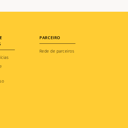
E
PARCEIRO
S
Rede de parceiros
ícias
e
so