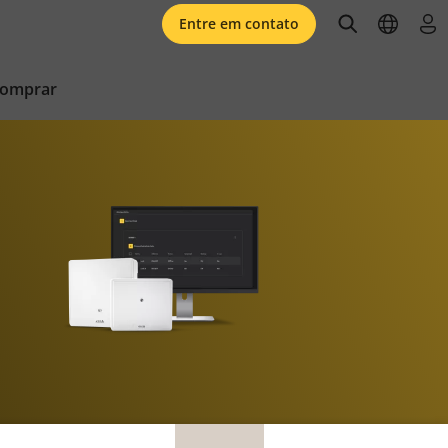
open searc
open l
faz
Entre em contato
comprar