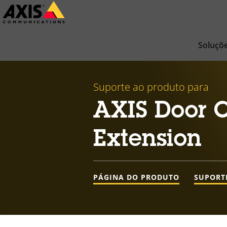
Pular
para
conteúdo
Soluçõ
principal
Suporte ao produto para
AXIS Door C
Extension
PÁGINA DO PRODUTO
SUPORT