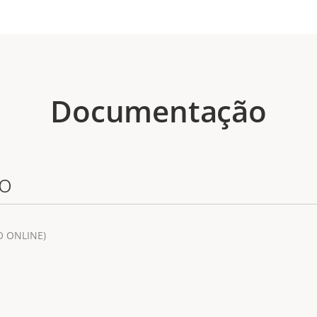
Documentação
io
 ONLINE)