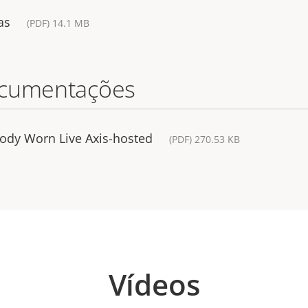
as
(PDF) 14.1 MB
ocumentações
Body Worn Live Axis-hosted
(PDF) 270.53 KB
Vídeos