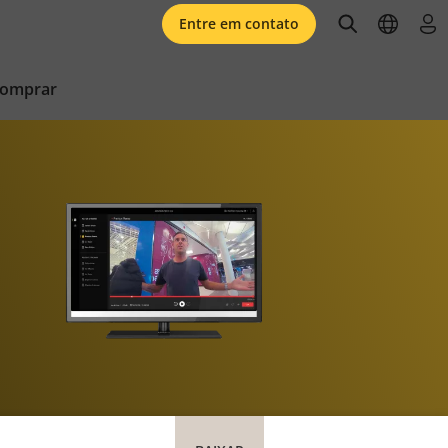
open searc
open l
faz
Entre em contato
comprar