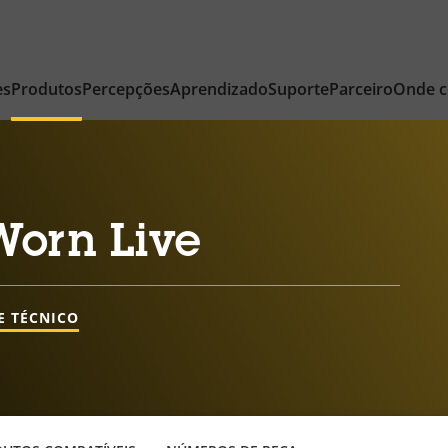
es
Produtos
Percepções
Aprendizado
Suporte
Parceiro
Onde 
Worn Live
E TÉCNICO