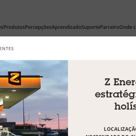
es
Produtos
Percepções
Aprendizado
Suporte
Parceiro
Onde 
IENTES
Z Ene
estraté
holí
LOCALIZAÇÃ