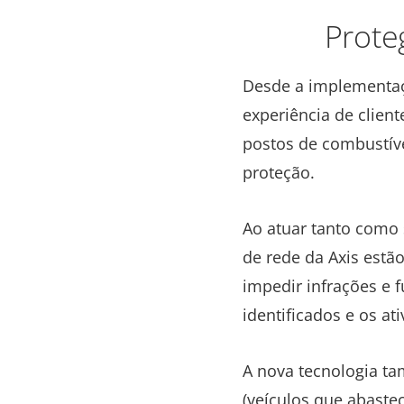
Prote
Desde a implementaç
experiência de clien
postos de combustíve
proteção.
Ao atuar tanto como
de rede da Axis estã
impedir infrações e 
identificados e os a
A nova tecnologia ta
(veículos que abast