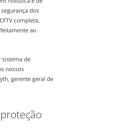
m holística e de
a segurança dos
e CFTV completa,
rfeitamente ao
r sistema de
os nossos
yth, gerente geral de
 proteção