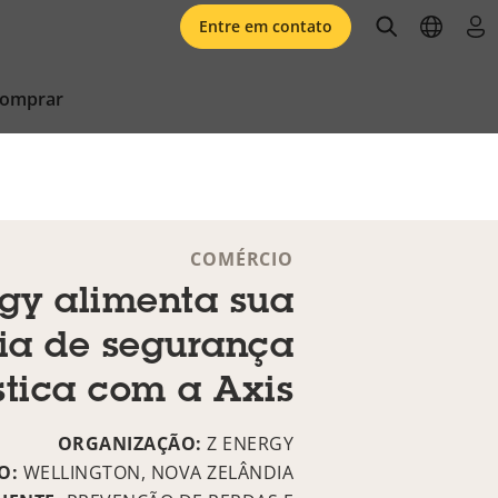
open searc
open l
faz
Entre em contato
comprar
COMÉRCIO
rgy alimenta sua
gia de segurança
stica com a Axis
ORGANIZAÇÃO:
Z ENERGY
O:
WELLINGTON, NOVA ZELÂNDIA