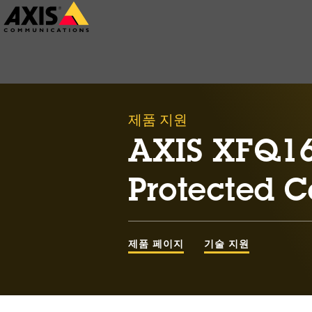
주
요
내
용
으
제품 지원
로
건
AXIS XFQ16
너
Protected 
뛰
기
제품 페이지
기술 지원