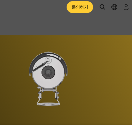
open searc
open l
로
문의하기