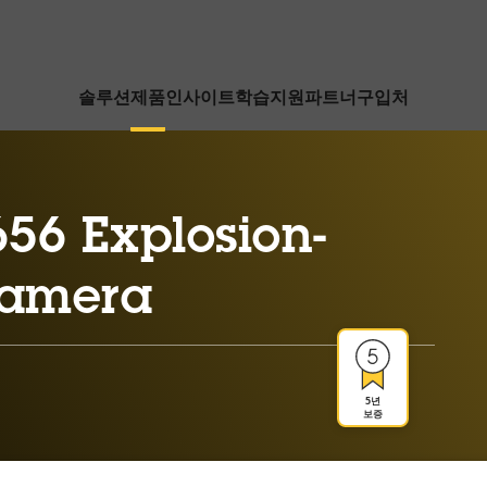
솔루션
제품
인사이트
학습
지원
파트너
구입처
56 Explosion-
Camera
5년
보증