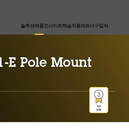
솔루션
제품
인사이트
학습
지원
파트너
구입처
1-E Pole Mount
3년
보증