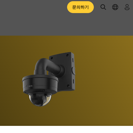
open searc
open l
로
문의하기