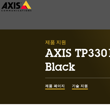
주
요
내
용
으
제품 지원
로
건
AXIS TP330
너
Black
뛰
기
제품 페이지
기술 지원