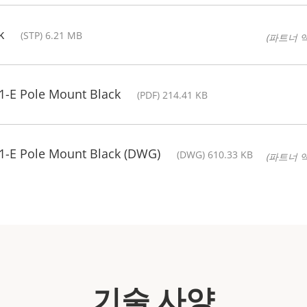
k
(STP) 6.21 MB
(파트너 
1-E Pole Mount Black
(PDF) 214.41 KB
1-E Pole Mount Black (DWG)
(DWG) 610.33 KB
(파트너 
기술 사양