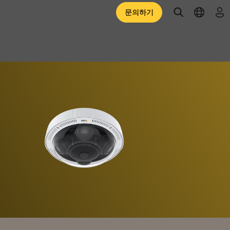
open searc
open l
로
문의하기