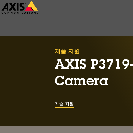
주
요
내
용
으
제품 지원
로
건
AXIS P3719
너
Camera
뛰
기
기술 지원