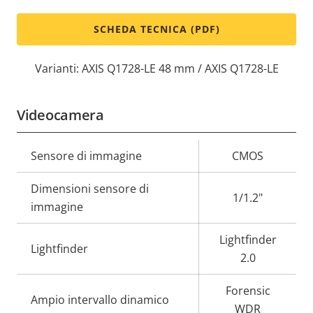
SCHEDA TECNICA (PDF)
Varianti: AXIS Q1728-LE 48 mm / AXIS Q1728-LE
Videocamera
Descrizione
Sensore di immagine
Valore
CMOS
della
della
Dimensioni sensore di
proprietà
proprietà
1/1.2"
immagine
Lightfinder
Lightfinder
2.0
Forensic
Ampio intervallo dinamico
WDR