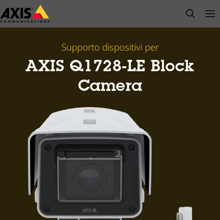
Salta
open s
Op
Clo
al
contenuto
principale
Supporto dispositivi per
AXIS Q1728-LE Block
Camera