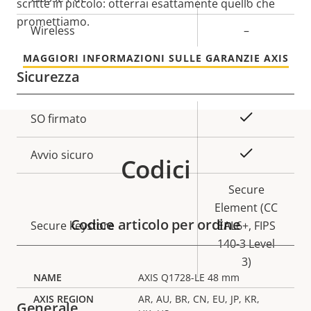
scritte in piccolo: otterrai esattamente quello che
della
della
promettiamo.
Wireless
–
proprietà
proprietà
MAGGIORI INFORMAZIONI SULLE GARANZIE AXIS
Sicurezza
Descrizione
Valore
Sì
SO firmato
della
della
proprietà
proprietà
Sì
Avvio sicuro
Codici
Secure
Element (CC
Codice articolo per ordine
Secure keystore
EAL6+, FIPS
140-3 Level
3)
AXIS Q1728-LE 48 mm
AR, AU, BR, CN, EU, JP, KR,
Generale