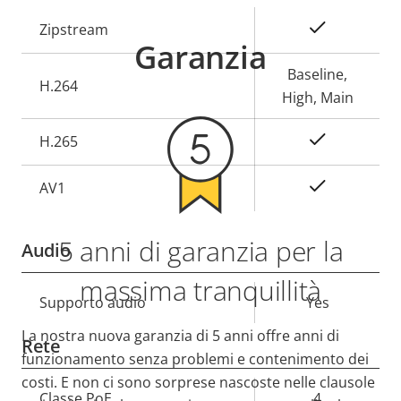
Descrizione
Valore
Sì
Zipstream
Garanzia
della
della
proprietà
proprietà
Baseline,
H.264
High, Main
Sì
H.265
On
AV1
5 anni di garanzia per la
Audio
massima tranquillità
Descrizione
Supporto audio
Valore
Yes
della
della
La nostra nuova garanzia di 5 anni offre anni di
Rete
proprietà
proprietà
funzionamento senza problemi e contenimento dei
costi. E non ci sono sorprese nascoste nelle clausole
Descrizione
Classe PoE
Valore
4