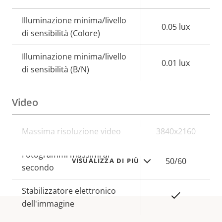
Illuminazione minima/livello
0.05 lux
di sensibilità (Colore)
Illuminazione minima/livello
0.01 lux
di sensibilità (B/N)
Video
Descrizione
Massima risoluzione video
Valore
3840x2160
della
della
Fotogrammi massimi al
proprietà
proprietà
50/60
VISUALIZZA DI PIÙ
secondo
Stabilizzatore elettronico
Sì
dell'immagine