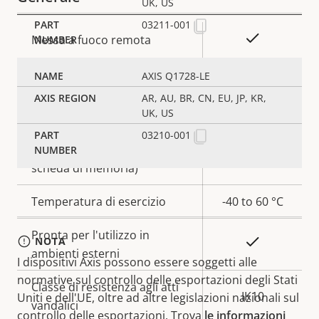
UK, US
03211-001
Descrizione
Valore
Sì
Messa a fuoco remota
della
della
proprietà
proprietà
Sì
Zoom remoto
AXIS Q1728-LE
AR, AU, BR, CN, EU, JP, KR,
Sì
IR incorporata
UK, US
03210-001
Archiviazione locale (slot per
Sì
scheda di memoria)
Temperatura di esercizio
-40 to 60 °C
Pronta per l'utilizzo in
Sì
NOTA
ambienti esterni
I dispositivi Axis possono essere soggetti alle
normative sul controllo delle esportazioni degli Stati
Classe di resistenza agli atti
IK10
Uniti e dell'UE, oltre ad altre legislazioni nazionali sul
vandalici
controllo delle esportazioni. Trova
le informazioni