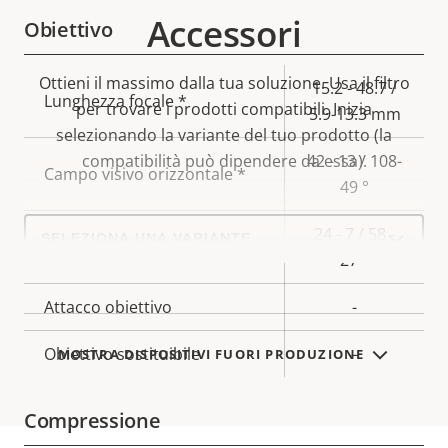
Accessori
Obiettivo
Ottieni il massimo dalla tua soluzione. Usa il filtro
Descrizione
Valore
15.2 - 48.7 /
Lunghezza focale *
per trovare i prodotti compatibili.
Inizia
della
della
5.9-13.3 mm
selezionando la variante del tuo prodotto (la
proprietà
proprietà
compatibilità può dipendere da essa).
42 - 13 / 108-
Campo visivo orizzontale *
49 °
Select
24 - 7 / 58 -
a
Campo visivo verticale *
product
27 °
variant:
Attacco obiettivo
-
Obiettivo sostituibile
–
MOSTRA DISPOSITIVI FUORI PRODUZIONE
Compressione