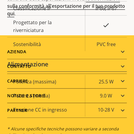
sulla conformità all'esportazione per il tuo prodotto
Classificazione IP
IP66, IP67
qui
.
Progettato per la
Sì
riverniciatura
Sostenibilità
PVC free
Footer
AZIENDA
Alimentazione
menu
CONTATTO
CARRIERE
Descrizione
Potenza (massima)
Valore
25.5 W
della
della
Potenza (media)
9.0 W
NOTIZIE E STORIE
proprietà
proprietà
Tensione CC in ingresso
10-28 V
PARTNER
* Alcune specifiche tecniche possono variare a seconda