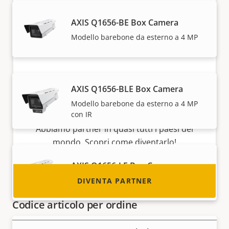
AXIS Q1656-BE Box Camera
Modello barebone da esterno a 4 MP
Diventa partner
AXIS Q1656-BLE Box Camera
Sei un rivenditore, un distributore, un
Modello barebone da esterno a 4 MP
con IR
installatore o un integratore di sistemi?
Abbiamo partner in quasi tutti i paesi del
mondo. Scopri come diventarlo!
AXIS Q1656-LE Box Camera
Prestazioni straordinarie in 4 MP
DIVENTA PARTNER
Codice articolo per ordine