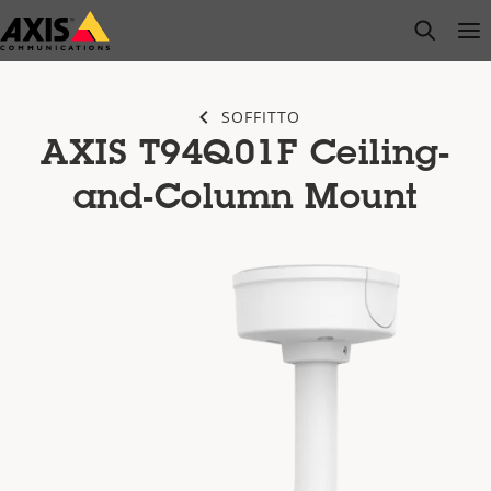
Salta
open s
Op
Clo
al
contenuto
principale
SOFFITTO
AXIS T94Q01F Ceiling-
and-Column Mount