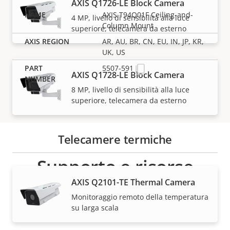
AXIS Q1726-LE Block Camera
AXIS T94Q01F Ceiling-and-
4 MP, livello di sensibilità alla luce
Column Mount
superiore, telecamera da esterno
AR, AU, BR, CN, EU, IN, JP, KR,
UK, US
5507-591
AXIS Q1728-LE Block Camera
8 MP, livello di sensibilità alla luce
superiore, telecamera da esterno
Telecamere termiche
Supporto e risorse
AXIS Q2101-TE Thermal Camera
Hai bisogno di informazioni sui dispositivi Axis, su
Monitoraggio remoto della temperatura
software o di aiuto da uno dei nostri esperti?
su larga scala