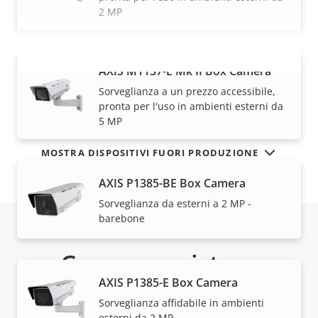
2 MP
AXIS M1137-E Mk II Box Camera
VISUALIZZA DI PIÙ
Sorveglianza a un prezzo accessibile,
pronta per l'uso in ambienti esterni da
5 MP
MOSTRA DISPOSITIVI FUORI PRODUZIONE
AXIS P1385-BE Box Camera
Sorveglianza da esterni a 2 MP -
barebone
Come acquistare
AXIS P1385-E Box Camera
Le soluzioni Axis e i singoli prodotti vengono venduti
Sorveglianza affidabile in ambienti
e installati da esperti dei nostri partner di fiducia.
esterni da 2 MP