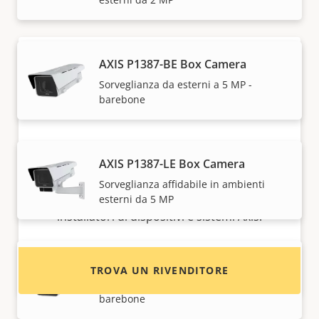
AXIS P1387-BE Box Camera
Sorveglianza da esterni a 5 MP -
barebone
AXIS P1387-LE Box Camera
Desideri acquistare i dispositivi Axis?
Sorveglianza affidabile in ambienti
Trova rivenditori, integratori di sistema e
esterni da 5 MP
installatori di dispositivi e sistemi Axis.
AXIS P1388-BE Box Camera
TROVA UN RIVENDITORE
Sorveglianza da esterni a 8 MP -
barebone