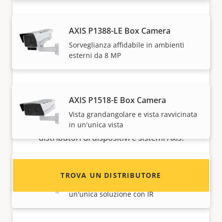
AXIS P1388-LE Box Camera
Sorveglianza affidabile in ambienti
esterni da 8 MP
Desideri vendere i dispositivi Axis?
AXIS P1518-E Box Camera
Sei interessato a diventare un rivenditore?
Vista grandangolare e vista ravvicinata
Trova le informazioni di contatto per i
in un'unica vista
distributori di dispositivi e sistemi Axis.
AXIS P1518-LE Box Camera
TROVA UN DISTRIBUTORE
Viste grandangolari e ravvicinate in
un'unica soluzione con IR