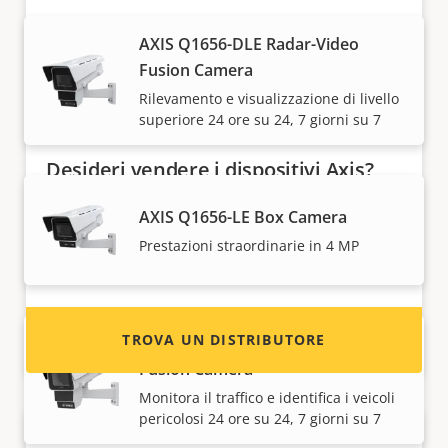
AXIS Q1656-DLE Radar-Video
Fusion Camera
Rilevamento e visualizzazione di livello
superiore 24 ore su 24, 7 giorni su 7
Desideri vendere i dispositivi Axis?
Sei interessato a diventare un rivenditore?
AXIS Q1656-LE Box Camera
Trova le informazioni di contatto per i
Prestazioni straordinarie in 4 MP
distributori di dispositivi e sistemi Axis.
TROVA UN DISTRIBUTORE
AXIS Q1686-DLE Radar-Video
Fusion Camera
Monitora il traffico e identifica i veicoli
pericolosi 24 ore su 24, 7 giorni su 7