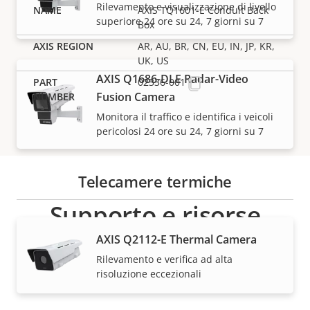
Rilevamento e visualizzazione di livello
AXIS TQ1601-E Conduit Back
superiore 24 ore su 24, 7 giorni su 7
Box
AR, AU, BR, CN, EU, IN, JP, KR,
UK, US
AXIS Q1686-DLE Radar-Video
02336-001
Fusion Camera
Monitora il traffico e identifica i veicoli
pericolosi 24 ore su 24, 7 giorni su 7
Telecamere termiche
Supporto e risorse
AXIS Q2112-E Thermal Camera
Hai bisogno di informazioni sui dispositivi Axis, su
Rilevamento e verifica ad alta
software o di aiuto da uno dei nostri esperti?
risoluzione eccezionali