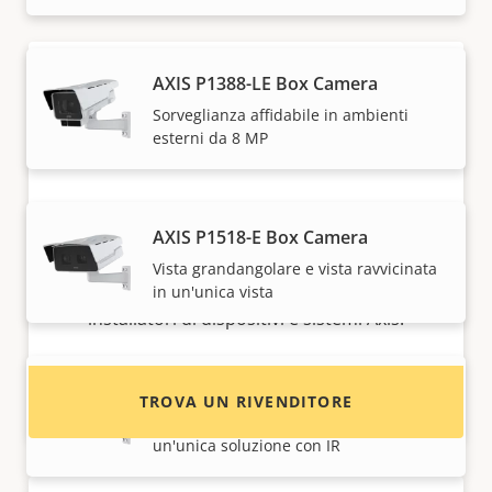
AXIS P1388-LE Box Camera
Sorveglianza affidabile in ambienti
esterni da 8 MP
AXIS P1518-E Box Camera
Desideri acquistare i dispositivi Axis?
Vista grandangolare e vista ravvicinata
Trova rivenditori, integratori di sistema e
in un'unica vista
installatori di dispositivi e sistemi Axis.
AXIS P1518-LE Box Camera
TROVA UN RIVENDITORE
Viste grandangolari e ravvicinate in
un'unica soluzione con IR