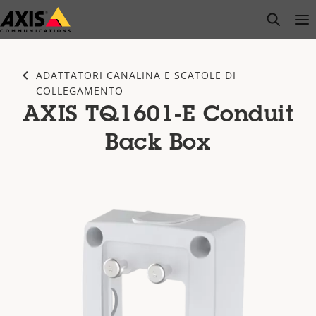
Salta
open s
Op
Clo
al
contenuto
principale
ADATTATORI CANALINA E SCATOLE DI
COLLEGAMENTO
AXIS TQ1601-E Conduit
Back Box