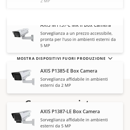
2 MP
AXIS M1137-E Mk II Box Camera
VISUALIZZA DI PIÙ
Sorveglianza a un prezzo accessibile,
pronta per l'uso in ambienti esterni da
5 MP
MOSTRA DISPOSITIVI FUORI PRODUZIONE
AXIS P1385-E Box Camera
Sorveglianza affidabile in ambienti
esterni da 2 MP
Come acquistare
AXIS P1387-LE Box Camera
Le soluzioni Axis e i singoli prodotti vengono venduti
Sorveglianza affidabile in ambienti
e installati da esperti dei nostri partner di fiducia.
esterni da 5 MP