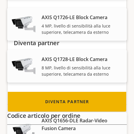
AXIS Q1726-LE Block Camera
4 MP, livello di sensibilità alla luce
superiore, telecamera da esterno
Diventa partner
Sei un rivenditore, un distributore, un
AXIS Q1728-LE Block Camera
installatore o un integratore di sistemi?
8 MP, livello di sensibilità alla luce
Abbiamo partner in quasi tutti i paesi del
superiore, telecamera da esterno
mondo. Scopri come diventarlo!
Radar devices
DIVENTA PARTNER
Codice articolo per ordine
AXIS Q1656-DLE Radar-Video
Fusion Camera