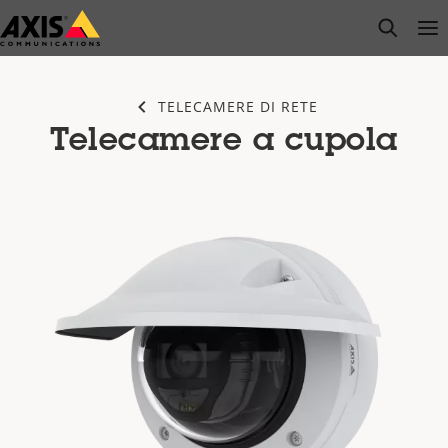
Salta
open s
Op
Clo
al
contenuto
principale
TELECAMERE DI RETE
Telecamere a cupola