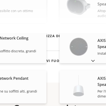
Spea
essibile con un ottimo
Altop
audio
VISUALIZZA DI PIÙ
Network Ceiling
AXIS
Spea
soffitto discreta, grandi
Insta
MOSTRA DISPOSITIVI FUORI PRODUZIONE
etwork Pendant
AXIS
Spea
ne su soffitti alti, grandi
Per l'
dimen