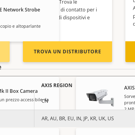
rivenditore? Trova le
E Network Strobe
informazioni di contatto per i
distributori di dispositivi e
sistemi Axis.
copio e altoparlante
TROVA UN DISTRIBUTORE
e
AXIS REGION
AXIS
k II Box Camera
Sorve
un prezzo accessibile da
CN
pront
2 MP
AR, AU, BR, EU, IN, JP, KR, UK, US