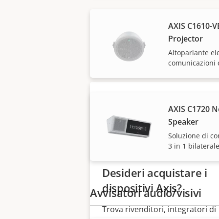
AXIS C1610-V
Le soluzioni Axis e i
Projector
Altoparlante el
comunicazioni 
AXIS C1720 N
Speaker
Soluzione di c
3 in 1 bilateral
Desideri acquistare i
dispositivi Axis?
Avvisatori audio/visivi
Trova rivenditori, integratori di