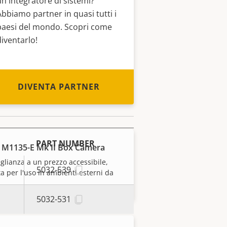
un integratore di sistemi?
Abbiamo partner in quasi tutti i
paesi del mondo. Scopri come
diventarlo!
DIVENTA PARTNER
PART NUMBER
 M1135-E Mk II Box Camera
glianza a un prezzo accessibile,
5032-539
a per l'uso in ambienti esterni da
5032-531