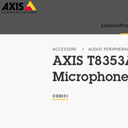
Salta
al
contenuto
Soluzioni
Pro
principale
ACCESSORI
AUDIO PERIPHERA
AXIS T8353
Microphone
CODICI