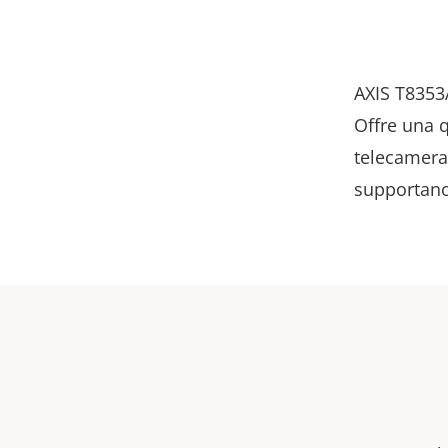
AXIS T8353
Offre una q
telecamera.
supportano