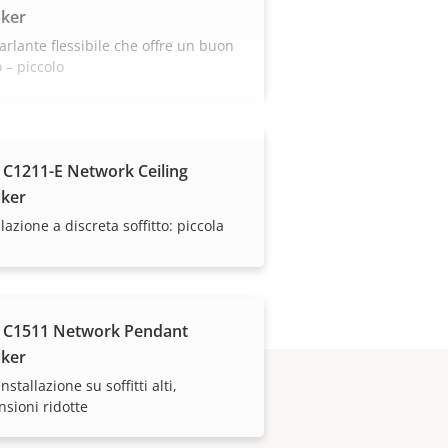
ker
arlante flessibile che offre un buon
 – piccolo
 C1211-E Network Ceiling
ker
llazione a discreta soffitto: piccola
 C1511 Network Pendant
ker
installazione su soffitti alti,
sioni ridotte