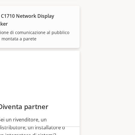
 C1710 Network Display
 dei nostri partner di
ker
ione di comunicazione al pubblico
1 montata a parete
Diventa partner
Sei un rivenditore, un
distributore, un installatore o