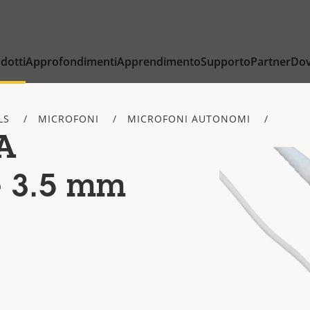
dotti
Approfondimenti
Apprendimento
Supporto
Partner
Dov
LS
MICROFONI
MICROFONI AUTONOMI
A
 3.5 mm