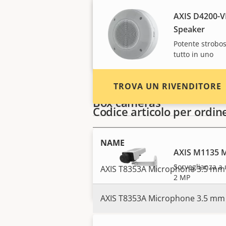
sistema e installatori di
AXIS D4200-V
dispositivi e sistemi Axis.
Speaker
Potente strobos
tutto in uno
TROVA UN RIVENDITORE
Box cameras
Codice articolo per ordin
NAME
AXIS M1135 M
Sorveglianza a 
AXIS T8353A Microphone 3.5 mm
2 MP
AXIS T8353A Microphone 3.5 mm