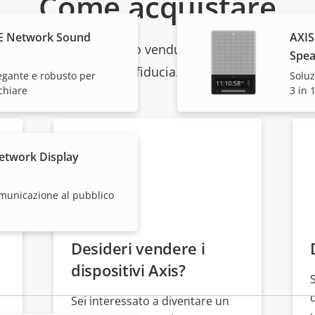
Come acquistare
E Network Sound
AXIS
 singoli prodotti vengono venduti e installati da esperti
Spea
fiducia.
egante e robusto per
Soluz
chiare
3 in 
etwork Display
omunicazione al pubblico
e
Desideri vendere i
dispositivi Axis?
Sei interessato a diventare un