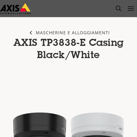
Salta
open s
Op
Clo
al
contenuto
principale
MASCHERINE E ALLOGGIAMENTI
AXIS TP3838-E Casing
Black/White