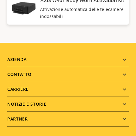
AXIS W401 Body Worn Activation Kit
Attivazione automatica delle telecamere
indossabili
Footer
AZIENDA
menu
CONTATTO
CARRIERE
NOTIZIE E STORIE
PARTNER