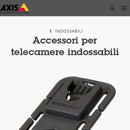
Salta
open s
Op
Clo
al
contenuto
principale
INDOSSABILI
Accessori per
telecamere indossabili