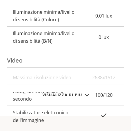
Illuminazione minima/livello
0.01 lux
di sensibilità (Colore)
Illuminazione minima/livello
0 lux
di sensibilità (B/N)
Video
Descrizione
Massima risoluzione video
Valore
2688x1512
della
della
Fotogrammi massimi al
proprietà
proprietà
100/120
VISUALIZZA DI PIÙ
secondo
Stabilizzatore elettronico
Sì
dell'immagine