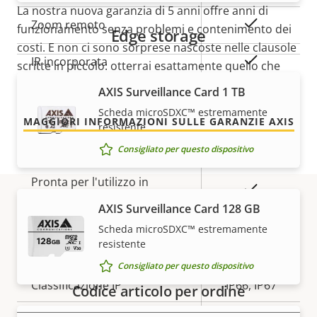
della
della
La nostra nuova garanzia di 5 anni offre anni di
proprietà
proprietà
Sì
Zoom remoto
funzionamento senza problemi e contenimento dei
Edge storage
costi. E non ci sono sorprese nascoste nelle clausole
Sì
IR incorporata
scritte in piccolo: otterrai esattamente quello che
promettiamo.
AXIS Surveillance Card 1 TB
Archiviazione locale (slot per
Sì
Scheda microSDXC™ estremamente
scheda di memoria)
MAGGIORI INFORMAZIONI SULLE GARANZIE AXIS
resistente
Temperatura di esercizio
-40 to 60 °C
Consigliato per questo dispositivo
Pronta per l'utilizzo in
Sì
ambienti esterni
AXIS Surveillance Card 128 GB
Codici
Scheda microSDXC™ estremamente
Classe di resistenza agli atti
IK10
resistente
vandalici
Consigliato per questo dispositivo
Classificazione IP
IP66, IP67
Codice articolo per ordine