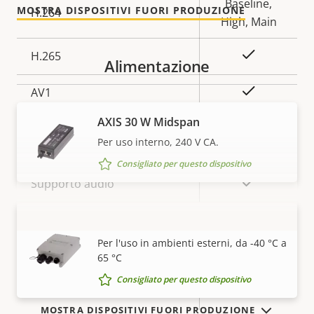
proprietà
proprietà
Baseline,
MOSTRA DISPOSITIVI FUORI PRODUZIONE
H.264
High, Main
Sì
H.265
Alimentazione
On
AV1
AXIS 30 W Midspan
Audio
Per uso interno, 240 V CA.
Consigliato per questo dispositivo
Descrizione
Valore
Sì
Supporto audio
della
della
Rete
proprietà
proprietà
AXIS 30 W Outdoor Midspan
VISUALIZZA DI PIÙ
Per l'uso in ambienti esterni, da -40 °C a
65 °C
Descrizione
Classe PoE
Valore
4
della
della
Consigliato per questo dispositivo
Wireless
–
proprietà
proprietà
MOSTRA DISPOSITIVI FUORI PRODUZIONE