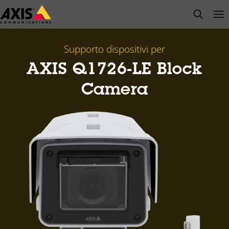
Salta
open s
Op
Clo
al
contenuto
principale
Supporto dispositivi per
AXIS Q1726-LE Block
Camera