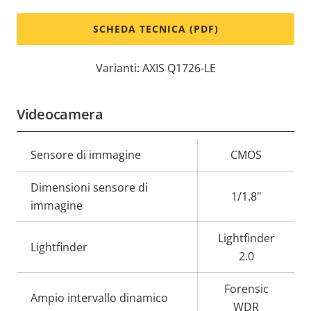
SCHEDA TECNICA (PDF)
Varianti: AXIS Q1726-LE
Videocamera
Descrizione
Sensore di immagine
Valore
CMOS
della
della
Dimensioni sensore di
proprietà
proprietà
1/1.8"
immagine
Lightfinder
Lightfinder
2.0
Forensic
Ampio intervallo dinamico
WDR