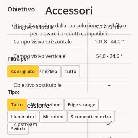
Accessori
Obiettivo
Ottieni il massimo dalla tua soluzione. Usa il filtro
Descrizione
Lunghezza focale
Valore
4.7 - 10 mm
per trovare i prodotti compatibili.
della
della
Campo visivo orizzontale
101.8 - 44.0 °
proprietà
proprietà
Campo visivo verticale
54.0 - 24.6 °
Filtra per:
Attacco obiettivo
-
Consigliato
Incluso
Tutto
Obiettivo sostituibile
–
Tipo:
Compressione
Tutto
Alimentazione
Edge storage
Illuminatori
Microfoni
Strumenti ed extra
Descrizione
Valore
Sì
Zipstream
Switch
della
della