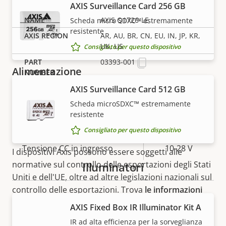
Progettato per la
AXIS Surveillance Card 256 GB
Sì
riverniciatura
AXIS Q1726-LE
Scheda micro SDXC™ estremamente
resistente
AR, AU, BR, CN, EU, IN, JP, KR,
Sostenibilità
PVC free
UK, US
Consigliato per questo dispositivo
03393-001
Alimentazione
AXIS Surveillance Card 512 GB
Descrizione
Potenza (massima)
Valore
25.5 W
Scheda microSDXC™ estremamente
della
della
resistente
Potenza (media)
-
proprietà
proprietà
Consigliato per questo dispositivo
NOTA
Tensione CC in ingresso
10-28 V
I dispositivi Axis possono essere soggetti alle
normative sul controllo delle esportazioni degli Stati
Illuminatori
Uniti e dell'UE, oltre ad altre legislazioni nazionali sul
controllo delle esportazioni. Trova
le informazioni
sulla conformità all'esportazione per il tuo prodotto
AXIS Fixed Box IR Illuminator Kit A
qui
.
IR ad alta efficienza per la sorveglianza