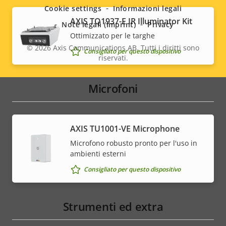
menu
Cookie settings
Informazioni legali
AXIS TQ1937-E IR Illuminator Kit
Note legali (Imprint)
Privacy
Ottimizzato per le targhe
© 2026
Axis Communications AB. Tutti i diritti sono
Consigliato per questo dispositivo
riservati.
Legal
menu
Microfoni
AXIS TU1001-VE Microphone
Microfono robusto pronto per l'uso in
ambienti esterni
Consigliato per questo dispositivo
Strumenti ed extra