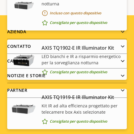
notturna
Incluso con questo dispositivo
Consigliato per questo dispositivo
Footer
AZIENDA
menu
CONTATTO
AXIS TQ1902-E IR Illuminator Kit
LED bianchi e IR a risparmio energetico
CARRIERE
per la sorveglianza notturna
Consigliato per questo dispositivo
NOTIZIE E STORIE
PARTNER
AXIS TQ1919-E IR Illuminator Kit
Kit IR ad alta efficienza progettato per
telecamere box Axis selezionate
Social
Consigliato per questo dispositivo