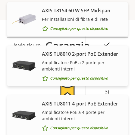
Sicurezza
AXIS T8154 60 W SFP Midspan
Per installazioni di fibra e di rete
Descrizione
Valore
Sì
Consigliato per questo dispositivo
SO firmato
della
della
Garanzia
proprietà
proprietà
Sì
Avvio sicuro
AXIS TU8010 2-port PoE Extender
Secure
Amplificatore PoE a 2 porte per
Element (CC
ambienti interni
Secure keystore
EAL6+, FIPS
Consigliato per questo dispositivo
140-3 Level
3)
AXIS TU8011 4-port PoE Extender
5 anni di garanzia per la
Generale
Amplificatore PoE a 4 porte per
ambienti interni
massima tranquillità
Consigliato per questo dispositivo
Descrizione
Valore
Sì
Messa a fuoco remota